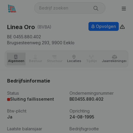
Linea Oro
Opvolgen
(BVBA)
BE 0455.880.402
Brugsesteenweg 293,
9900
Eeklo
Algemeen
Bestuur
Structuur
Locaties
Tijdlijn
Jaar­rekeningen
Bedrijfsinformatie
Status
Ondernemingsnummer
Sluiting faillissement
BE0455.880.402
Btw-plicht
Oprichting
Ja
24-08-1995
Laatste balansjaar
Bedrijfsgrootte