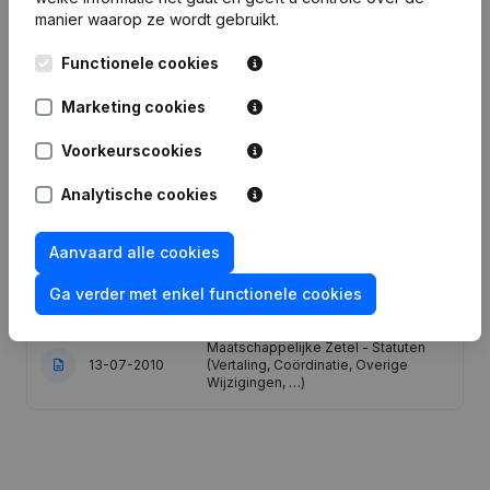
manier waarop ze wordt gebruikt.
Datum
Publicatie
Functionele cookies
24-05-2012
Ontslagnemingen - Benoemingen
Marketing cookies
Voorkeurscookies
09-03-2012
Ontslagnemingen - Benoemingen
Analytische cookies
Ontslagnemingen - Benoemingen -
29-03-2011
Statuten (Vertaling, Coördinatie,
Overige Wijzigingen, …)
Aanvaard alle cookies
Ga verder met enkel functionele cookies
20-10-2010
Kapitaal - Aandelen
Maatschappelijke Zetel - Statuten
13-07-2010
(Vertaling, Coördinatie, Overige
Wijzigingen, …)