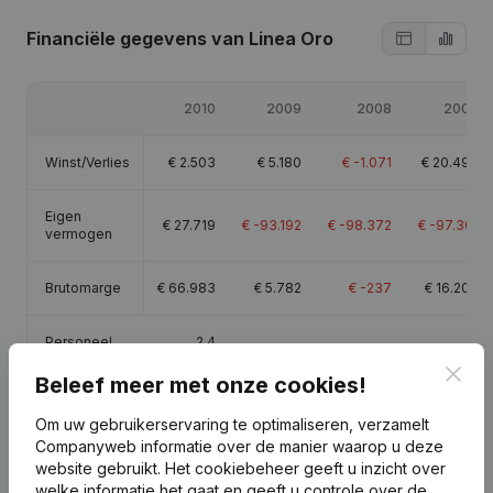
Financiële gegevens
van Linea Oro
2010
2009
2008
2007
Winst/Verlies
€
2.503
€
5.180
€
-1.071
€
20.490
Eigen
€
27.719
€
-93.192
€
-98.372
€
-97.301
vermogen
Brutomarge
€
66.983
€
5.782
€
-237
€
16.203
Personeel
2,4
Clos
Beleef meer met onze cookies!
Om uw gebruikerservaring te optimaliseren, verzamelt
Companyweb informatie over de manier waarop u deze
website gebruikt.
Het cookiebeheer
geeft u inzicht over
Publicaties
van Linea Oro
welke informatie het gaat en geeft u controle over de