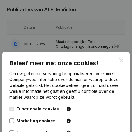
Publicaties
van ALE de Virton
Datum
Publicatie
Maatschappelijke Zetel -
05-06-2025
Ontslagnemingen, Benoemingen
(FR)
Clos
03-05-2023
Ontslagnemingen, Benoemingen
(FR)
Beleef meer met onze cookies!
Om uw gebruikerservaring te optimaliseren, verzamelt
Ontslagnemingen, Benoemingen -
Companyweb informatie over de manier waarop u deze
04-04-2022
Statuten (Vertaling, Coördinatie,
Overige Wijzigingen, …)
(FR)
website gebruikt.
Het cookiebeheer
geeft u inzicht over
welke informatie het gaat en geeft u controle over de
manier waarop ze wordt gebruikt.
24-09-2019
Ontslagnemingen, Benoemingen
(FR)
Functionele cookies
10-12-2013
Ontslagnemingen, Benoemingen
(FR)
Marketing cookies