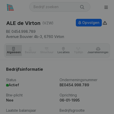
ALE de Virton
Opvolgen
(VZW)
BE 0454.998.789
Avenue Bouvier 4b-3,
6760
Virton
Algemeen
Bestuur
Structuur
Locaties
Tijdlijn
Jaar­rekeningen
Bedrijfsinformatie
Status
Ondernemingsnummer
Actief
BE0454.998.789
Btw-plicht
Oprichting
Nee
06-01-1995
Laatste balansjaar
Bedrijfsgrootte