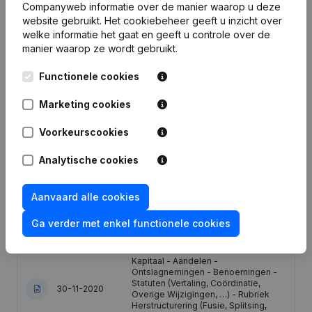
Companyweb informatie over de manier waarop u deze
website gebruikt.
Het cookiebeheer
geeft u inzicht over
welke informatie het gaat en geeft u controle over de
Publicaties
van Ideal Systems
manier waarop ze wordt gebruikt.
Functionele cookies
Datum
Publicatie
Marketing cookies
28-07-2026
Ontslagnemingen - Benoemingen
Voorkeurscookies
26-08-2025
Ontslagnemingen - Benoemingen
Analytische cookies
06-05-2025
Ontslagnemingen - Benoemingen
Aanvaard alle cookies
Ga verder met enkel functionele cookies
26-09-2023
Ontslagnemingen - Benoemingen
Kapitaal - Aandelen -
Ontslagnemingen - Benoemingen -
Statuten (Vertaling, Coördinatie,
30-11-2020
Overige Wijzigingen, …) - Rubriek
Herstructurering (Fusie, Splitsing,