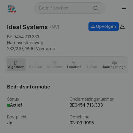
Ideal Systems
Opvolgen
(NV)
BE 0454.713.333
Harensesteenweg
232/2.10,
1800
Vilvoorde
Algemeen
Bestuur
Structuur
Locaties
Tijdlijn
Jaar­rekeningen
Bedrijfsinformatie
Status
Ondernemingsnummer
Actief
BE0454.713.333
Btw-plicht
Oprichting
Ja
03-03-1995