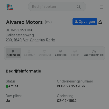
Alvarez Motors
Opvolgen
(BV)
BE 0453.953.466
Hallesesteenweg
230,
1640
Sint-Genesius-Rode
Algemeen
Bestuur
Structuur
Locaties
Tijdlijn
Jaar­rekeningen
Bedrijfsinformatie
Status
Ondernemingsnummer
Actief
BE0453.953.466
Btw-plicht
Oprichting
Ja
02-12-1994