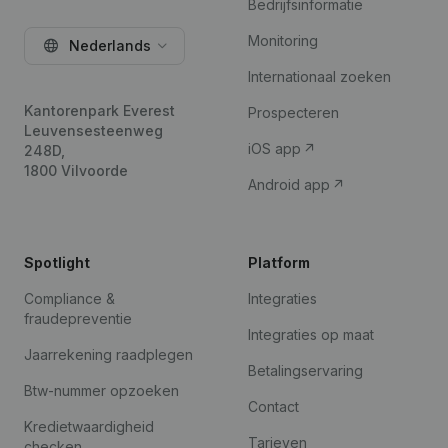
Bedrijfsinformatie
Monitoring
Nederlands
Internationaal zoeken
Kantorenpark Everest
Prospecteren
Leuvensesteenweg
iOS app
248D,
1800 Vilvoorde
Android app
Spotlight
Platform
Compliance &
Integraties
fraudepreventie
Integraties op maat
Jaarrekening raadplegen
Betalingservaring
Btw-nummer opzoeken
Contact
Kredietwaardigheid
Tarieven
checken