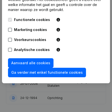
welke informatie het gaat en geeft u controle over de
Publicaties
van Alvarez Motors
manier waarop ze wordt gebruikt.
Functionele cookies
Datum
Publicatie
Marketing cookies
31-03-2025
Ontslagnemingen - Benoemingen
Voorkeurscookies
Wijziging Juridische Vorm -
Analytische cookies
06-07-2023
Ontslagnemingen - Benoemingen
Aanvaard alle cookies
Kapitaal - Aandelen -
31-12-2014
Ontslagnemingen - Benoemingen
Ga verder met enkel functionele cookies
Conversie in Euro Wijziging(en)
25-01-2006
Statuten
24-12-1994
Oprichting