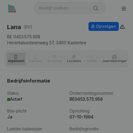
Lana
Opvolgen
(BV)
BE 0453.575.958
Herentalsesteenweg 57,
2460
Kasterlee
Algemeen
Bestuur
Structuur
Locaties
Tijdlijn
Jaar­rekeningen
Bedrijfsinformatie
Status
Ondernemingsnummer
Actief
BE0453.575.958
Btw-plicht
Oprichting
Ja
07-10-1994
Laatste balansjaar
Bedrijfsgrootte