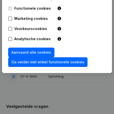
Functionele cookies
15-01-2024
Wijziging(en) Statuten
Marketing cookies
Maatschappelijke Zetel -
21-02-2011
Ontslagnemingen - Benoemingen
Voorkeurscookies
Analytische cookies
Verplaatsing Maatschappelijke Zetel
18-02-1998
van Nijlen naar Kasterlee (Lichtaart)
Aanvaard alle cookies
Verplaatsing Maatschappelijke Zetel
20-03-1996
van Antwerpen naar Nijlen -
Ga verder met enkel functionele cookies
Ontslagneming - Benoeming
01-11-1994
Oprichting
Veelgestelde vragen