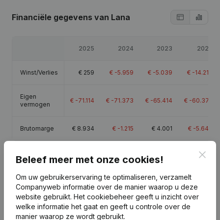
Financiële gegevens
van Lana
2025
2024
2023
2022
Winst/Verlies
€
259
€
-5.959
€
-5.039
€
-14.214
Eigen
€
-71.114
€
-71.373
€
-65.414
€
-60.375
vermogen
Brutomarge
€
8.934
€
-1.215
€
4.001
€
-5.648
Clos
Beleef meer met onze cookies!
Om uw gebruikerservaring te optimaliseren, verzamelt
Publicaties
van Lana
Companyweb informatie over de manier waarop u deze
website gebruikt.
Het cookiebeheer
geeft u inzicht over
welke informatie het gaat en geeft u controle over de
manier waarop ze wordt gebruikt.
Datum
Publicatie