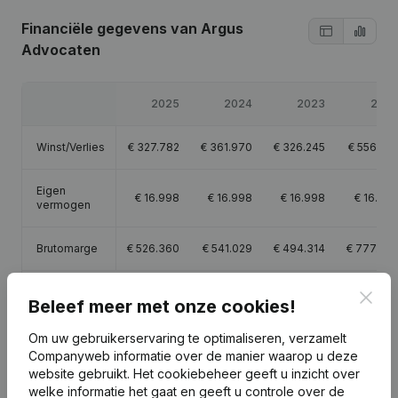
Financiële gegevens
van Argus
Advocaten
2025
2024
2023
202
Winst/Verlies
€
327.782
€
361.970
€
326.245
€
556.55
Eigen
€
16.998
€
16.998
€
16.998
€
16.99
vermogen
Brutomarge
€
526.360
€
541.029
€
494.314
€
777.92
Personeel
2,8
3,2
3,2
3,
Clos
Beleef meer met onze cookies!
Om uw gebruikerservaring te optimaliseren, verzamelt
Companyweb informatie over de manier waarop u deze
website gebruikt.
Het cookiebeheer
geeft u inzicht over
welke informatie het gaat en geeft u controle over de
Publicaties
van Argus Advocaten