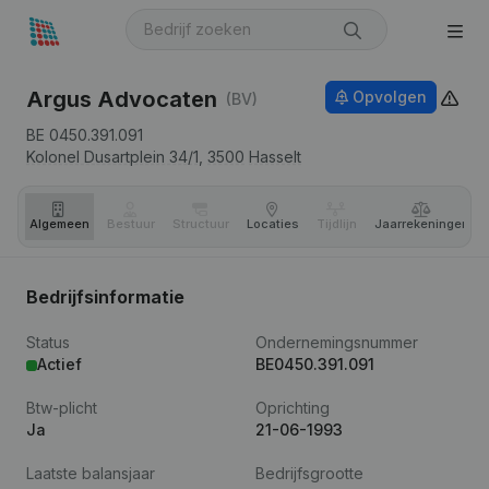
Argus Advocaten
Opvolgen
(BV)
BE 0450.391.091
Kolonel Dusartplein 34/1,
3500
Hasselt
Algemeen
Bestuur
Structuur
Locaties
Tijdlijn
Jaar­rekeningen
Bedrijfsinformatie
Status
Ondernemingsnummer
Actief
BE0450.391.091
Btw-plicht
Oprichting
Ja
21-06-1993
Laatste balansjaar
Bedrijfsgrootte