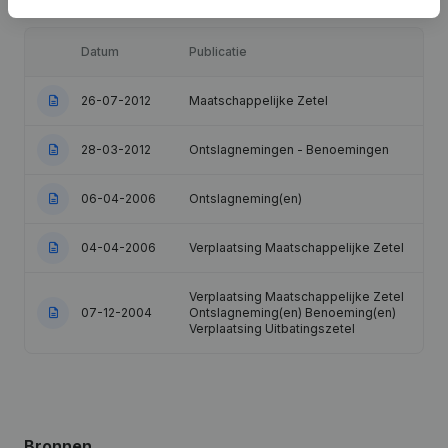
Datum
Publicatie
26-07-2012
Maatschappelijke Zetel
28-03-2012
Ontslagnemingen - Benoemingen
06-04-2006
Ontslagneming(en)
04-04-2006
Verplaatsing Maatschappelijke Zetel
Verplaatsing Maatschappelijke Zetel
07-12-2004
Ontslagneming(en) Benoeming(en)
Verplaatsing Uitbatingszetel
Bronnen