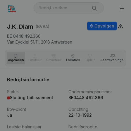
J.K. Diam
Opvolgen
(BVBA)
BE 0448.492.366
Van Eycklei 51/11,
2018
Antwerpen
Algemeen
Bestuur
Structuur
Locaties
Tijdlijn
Jaar­rekeningen
Bedrijfsinformatie
Status
Ondernemingsnummer
Sluiting faillissement
BE0448.492.366
Btw-plicht
Oprichting
Ja
22-10-1992
Laatste balansjaar
Bedrijfsgrootte