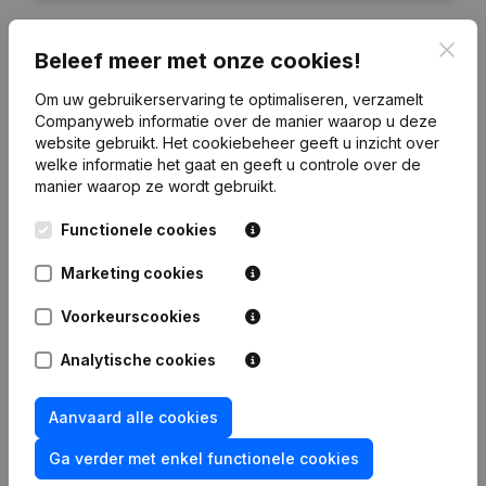
Clos
Beleef meer met onze cookies!
Om uw gebruikerservaring te optimaliseren, verzamelt
Financiële gegevens
van J.K. Diam
Companyweb informatie over de manier waarop u deze
website gebruikt.
Het cookiebeheer
geeft u inzicht over
welke informatie het gaat en geeft u controle over de
2019
2018
2017
2016
manier waarop ze wordt gebruikt.
Winst/Verlies
€
-8.472
€
-24.336
€
16.109
€
2.102
Functionele cookies
Marketing cookies
Eigen
€
57.454
€
65.926
€
90.262
€
89.153
vermogen
Voorkeurscookies
Brutomarge
€
65.587
€
18.245
€
-469.412
€
127.032
Analytische cookies
Aanvaard alle cookies
Ga verder met enkel functionele cookies
Publicaties
van J.K. Diam