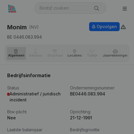
Monim
Opvolgen
(NV)
BE 0446.083.994
Algemeen
Bestuur
Structuur
Locaties
Tijdlijn
Jaar­rekeningen
Bedrijfsinformatie
Status
Ondernemingsnummer
Administratief / juridisch
BE0446.083.994
incident
Btw-plicht
Oprichting
Nee
21-12-1991
Laatste balansjaar
Bedrijfsgrootte