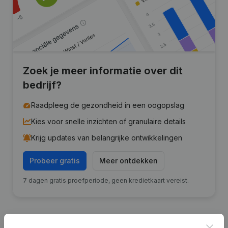
Zoek je meer informatie over dit
bedrijf?
Raadpleeg de gezondheid in een oogopslag
Kies voor snelle inzichten of granulaire details
Krijg updates van belangrijke ontwikkelingen
Probeer gratis
Meer ontdekken
7 dagen gratis proefperiode, geen kredietkaart vereist.
Clos