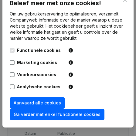
Beleef meer met onze cookies!
Financiële gegevens
van Monim
Om uw gebruikerservaring te optimaliseren, verzamelt
Companyweb informatie over de manier waarop u deze
website gebruikt.
Het cookiebeheer
geeft u inzicht over
2021
2020
2019
2
welke informatie het gaat en geeft u controle over de
manier waarop ze wordt gebruikt.
Winst/Verlies
€
-6.259
€
-13.260
€
-4.286
€
-9.
Functionele cookies
Eigen
Marketing cookies
€
1.770.784
€
1.094.281
€
1.107.541
€
1.111
vermogen
Voorkeurscookies
Brutomarge
€
-3.837
€
-11.626
€
-3.993
Analytische cookies
Aanvaard alle cookies
Ga verder met enkel functionele cookies
Publicaties
van Monim
Datum
Publicatie