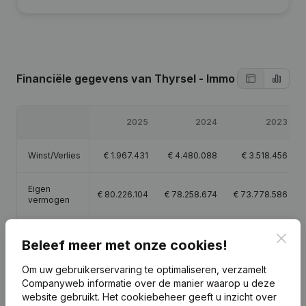
Financiële gegevens
van Thyrsel - Immo
2025
2024
2023
Winst/Verlies
€
1.967.431
€
4.480.088
€
3.518.456
Eigen
€
80.226.104
€
78.258.674
€
73.778.586
vermogen
Brutomarge
€
-1.389
€
-35.606
€
-33.624
Clos
Beleef meer met onze cookies!
Om uw gebruikerservaring te optimaliseren, verzamelt
Companyweb informatie over de manier waarop u deze
website gebruikt.
Het cookiebeheer
geeft u inzicht over