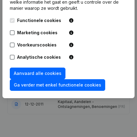
welke informatie het gaat en geeft u controle over de
Publicaties
van Thyrsel - Immo
manier waarop ze wordt gebruikt.
Functionele cookies
Datum
Publicatie
Marketing cookies
05-03-2026
Ontslagnemingen, Benoemingen
(FR)
Voorkeurscookies
Statuten (Vertaling, Coördinatie,
10-01-2024
Analytische cookies
Overige Wijzigingen,...)
(FR)
06-05-2020
Ontslagnemingen, Benoemingen
(FR)
Aanvaard alle cookies
Ga verder met enkel functionele cookies
18-09-2014
Ontslagnemingen, Benoemingen
(FR)
Kapitaal, Aandelen -
12-12-2011
Ontslagnemingen, Benoemingen
(FR)