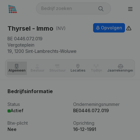
Thyrsel - Immo
Opvolgen
(NV)
BE 0446.072.019
Vergoteplein
19,
1200
Sint-Lambrechts-Woluwe
Algemeen
Bestuur
Structuur
Locaties
Tijdlijn
Jaar­rekeningen
Bedrijfsinformatie
Status
Ondernemingsnummer
Actief
BE0446.072.019
Btw-plicht
Oprichting
Nee
16-12-1991