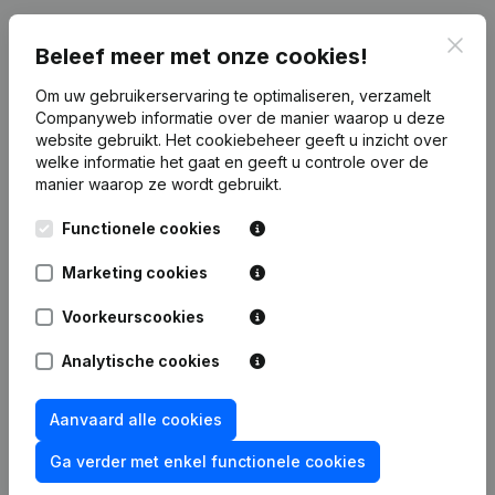
Financiële gegevens
van All - Hytec
Clos
Beleef meer met onze cookies!
Om uw gebruikerservaring te optimaliseren, verzamelt
2019
2018
2017
20
Companyweb informatie over de manier waarop u deze
website gebruikt.
Het cookiebeheer
geeft u inzicht over
welke informatie het gaat en geeft u controle over de
Winst/Verlies
€
-46.158
€
-80.102
€
-187.261
€
-49.7
manier waarop ze wordt gebruikt.
Eigen
€
-180.887
€
-134.729
€
-54.626
€
132.6
Functionele cookies
vermogen
Marketing cookies
Brutomarge
€
-18.181
€
-60.402
€
51.884
€
161.0
Voorkeurscookies
Personeel
2,9
3
Analytische cookies
Aanvaard alle cookies
Ga verder met enkel functionele cookies
Publicaties
van All - Hytec