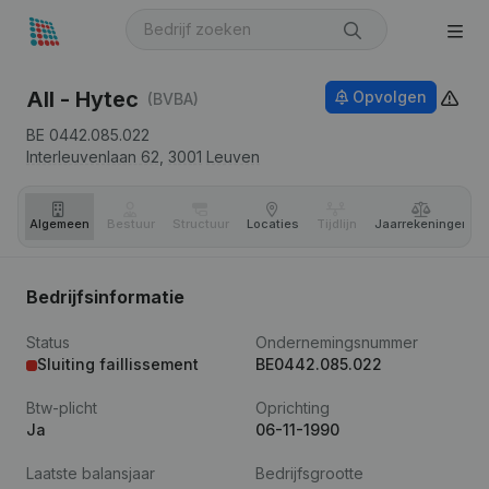
All - Hytec
Opvolgen
(BVBA)
BE 0442.085.022
Interleuvenlaan 62,
3001
Leuven
Algemeen
Bestuur
Structuur
Locaties
Tijdlijn
Jaar­rekeningen
Bedrijfsinformatie
Status
Ondernemingsnummer
Sluiting faillissement
BE0442.085.022
Btw-plicht
Oprichting
Ja
06-11-1990
Laatste balansjaar
Bedrijfsgrootte