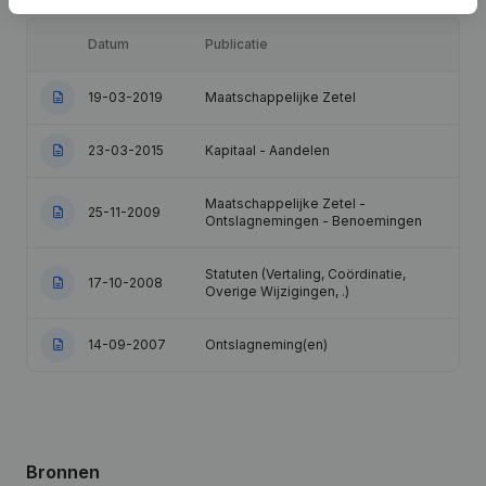
Datum
Publicatie
19-03-2019
Maatschappelijke Zetel
23-03-2015
Kapitaal - Aandelen
Maatschappelijke Zetel -
25-11-2009
Ontslagnemingen - Benoemingen
Statuten (Vertaling, Coördinatie,
17-10-2008
Overige Wijzigingen, .)
14-09-2007
Ontslagneming(en)
Bronnen