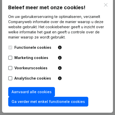
Clos
Beleef meer met onze cookies!
Financiële gegevens
van Immo De
Om uw gebruikerservaring te optimaliseren, verzamelt
Wintere
Companyweb informatie over de manier waarop u deze
website gebruikt.
Het cookiebeheer
geeft u inzicht over
welke informatie het gaat en geeft u controle over de
2018
2017
2015
201
manier waarop ze wordt gebruikt.
Functionele cookies
Winst/Verlies
€
-412.892
€
-26.669
€
-73.367
€
70.46
Marketing cookies
Eigen
€
60.023
€
472.915
€
499.584
€
572.95
vermogen
Voorkeurscookies
Brutomarge
€
932.924
€
91.988
€
29.775
€
43.19
Analytische cookies
Aanvaard alle cookies
Ga verder met enkel functionele cookies
Publicaties
van Immo De Wintere