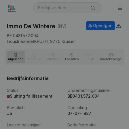
Immo De Wintere
Opvolgen
(NV)
BE 0431.572.004
Industriezone(KRU) 6,
9770
Kruisem
Algemeen
Bestuur
Structuur
Locaties
Tijdlijn
Jaar­rekeningen
Bedrijfsinformatie
Status
Ondernemingsnummer
Sluiting faillissement
BE0431.572.004
Btw-plicht
Oprichting
Ja
07-07-1987
Laatste balansjaar
Bedrijfsgrootte