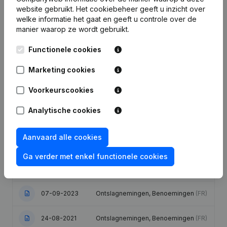
website gebruikt.
Het cookiebeheer
geeft u inzicht over
welke informatie het gaat en geeft u controle over de
manier waarop ze wordt gebruikt.
Functionele cookies
Publicaties
van Agral
Marketing cookies
Datum
Publicatie
Voorkeurscookies
Analytische cookies
24-06-2025
Ontslagnemingen, Benoemingen
(FR)
Statuten (Vertaling, Coördinatie,
Aanvaard alle cookies
27-05-2024
Overige Wijzigingen,...)
(FR)
Ga verder met enkel functionele cookies
27-12-2023
Ontslagnemingen, Benoemingen
(FR)
07-09-2023
Ontslagnemingen, Benoemingen
(FR)
24-08-2021
Ontslagnemingen, Benoemingen
(FR)