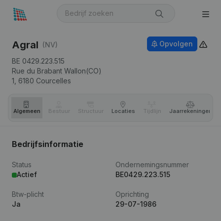
Agral
Opvolgen
(NV)
BE 0429.223.515
Rue du Brabant Wallon(CO)
1,
6180
Courcelles
Algemeen
Bestuur
Structuur
Locaties
Tijdlijn
Jaar­rekeningen
Bedrijfsinformatie
Status
Ondernemingsnummer
Actief
BE0429.223.515
Btw-plicht
Oprichting
Ja
29-07-1986