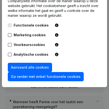
Companyweb informatie over de manier waarop u deze
website gebruikt.
Het cookiebeheer
geeft u inzicht over
welke informatie het gaat en geeft u controle over de
manier waarop ze wordt gebruikt.
Functionele cookies
Veelgestelde vragen
Marketing cookies
Wat is het ondernemingsnummer van Parme
Voorkeurscookies
Analytische cookies
Wat is het PEPPOL ID van Parme?
Aanvaard alle cookies
Wanneer werd Parme opgericht?
Ga verder met enkel functionele cookies
Wat is het adres van Parme?
Wanneer heeft Parme voor het laatst een
jaarrekening neergelegd?