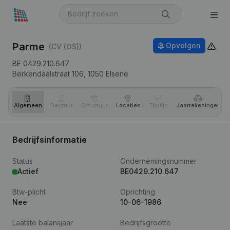
Parme
Opvolgen
(CV (OS))
BE 0429.210.647
Berkendaalstraat 106,
1050
Elsene
Algemeen
Bestuur
Structuur
Locaties
Tijdlijn
Jaar­rekeningen
Bedrijfsinformatie
Status
Ondernemingsnummer
Actief
BE0429.210.647
Btw-plicht
Oprichting
Nee
10-06-1986
Laatste balansjaar
Bedrijfsgrootte