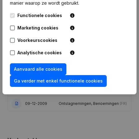
manier waarop ze wordt gebruikt.
Datum
Publicatie
Functionele cookies
Marketing cookies
05-08-2021
Ontslagnemingen, Benoemingen
(FR)
Voorkeurscookies
02-05-2016
Ontslagnemingen, Benoemingen
(FR)
Analytische cookies
Kapitaal, Aandelen -
Ontslagnemingen, Benoemingen -
17-01-2012
Statuten (Vertaling, Coördinatie,
Aanvaard alle cookies
Overige Wijzigingen, …)
(FR)
Ga verder met enkel functionele cookies
13-04-2011
Maatschappelijke Zetel
(FR)
09-12-2009
Ontslagnemingen, Benoemingen
(FR)