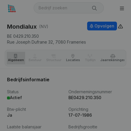
Mondialux
Opvolgen
(NV)
BE 0429.210.350
Rue Joseph Dufrane 32,
7080
Frameries
Algemeen
Bestuur
Structuur
Locaties
Tijdlijn
Jaar­rekeningen
Bedrijfsinformatie
Status
Ondernemingsnummer
Actief
BE0429.210.350
Btw-plicht
Oprichting
Ja
17-07-1986
Laatste balansjaar
Bedrijfsgrootte