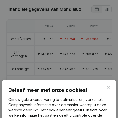
Financiële gegevens
van Mondialux
2024
2023
2022
20
Winst/Verlies
€
1.153
€
-57.754
€
-257.883
€
82.2
Eigen
€
148.876
€
147.723
€
205.477
€
463.3
vermogen
Brutomarge
€
774.960
€
845.452
€
780.229
€
785.3
Personeel
21,5
Clos
Beleef meer met onze cookies!
Om uw gebruikerservaring te optimaliseren, verzamelt
Companyweb informatie over de manier waarop u deze
website gebruikt.
Het cookiebeheer
geeft u inzicht over
Publicaties
van Mondialux
welke informatie het gaat en geeft u controle over de