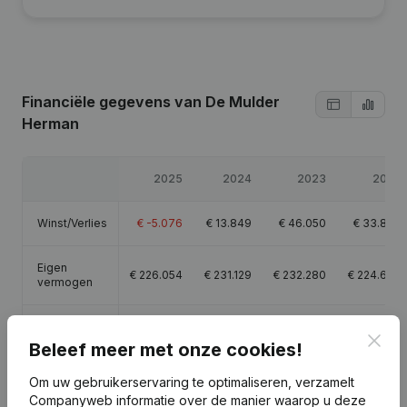
Financiële gegevens
van De Mulder
Herman
2025
2024
2023
2022
Winst/Verlies
€
-5.076
€
13.849
€
46.050
€
33.869
Eigen
€
226.054
€
231.129
€
232.280
€
224.630
vermogen
Brutomarge
€
33.319
€
52.809
€
92.145
€
47.637
Clos
Beleef meer met onze cookies!
Personeel
0,1
Om uw gebruikerservaring te optimaliseren, verzamelt
Companyweb informatie over de manier waarop u deze