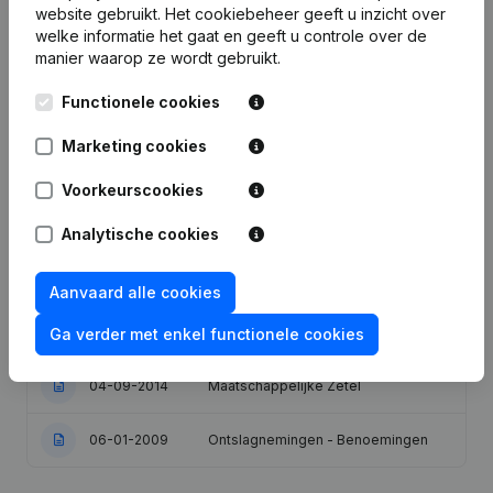
website gebruikt.
Het cookiebeheer
geeft u inzicht over
welke informatie het gaat en geeft u controle over de
manier waarop ze wordt gebruikt.
Publicaties
van De Mulder Herman
Functionele cookies
Marketing cookies
Datum
Publicatie
Voorkeurscookies
22-10-2024
Wijziging Juridische Vorm
Analytische cookies
Ontslagnemingen - Benoemingen -
08-09-2021
Wijziging Juridische Vorm
Aanvaard alle cookies
26-11-2019
Ontslagnemingen - Benoemingen
Ga verder met enkel functionele cookies
04-09-2014
Maatschappelijke Zetel
06-01-2009
Ontslagnemingen - Benoemingen