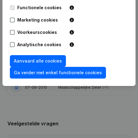
Functionele cookies
Publicaties
van Ministar
Marketing cookies
Voorkeurscookies
Datum
Publicatie
Analytische cookies
Wijziging Juridische Vorm -
13-06-2023
Ontslagnemingen, Benoemingen
(FR)
Aanvaard alle cookies
Ga verder met enkel functionele cookies
10-02-2012
Ontslagnemingen, Benoemingen
(FR)
07-06-2010
Maatschappelijke Zetel
(FR)
Veelgestelde vragen