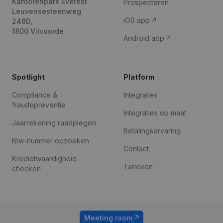
Kantorenpark Everest
Prospecteren
Leuvensesteenweg
iOS app
248D,
1800 Vilvoorde
Android app
Spotlight
Platform
Compliance &
Integraties
fraudepreventie
Integraties op maat
Jaarrekening raadplegen
Betalingservaring
Btw-nummer opzoeken
Contact
Kredietwaardigheid
Tarieven
checken
Meeting room