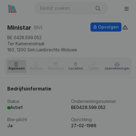
Ministar
Opvolgen
(BV)
BE 0428.599.052
Ter Kamerenstraat
180,
1200
Sint-Lambrechts-Woluwe
Algemeen
Bestuur
Structuur
Locaties
Tijdlijn
Jaar­rekeningen
Bedrijfsinformatie
Status
Ondernemingsnummer
Actief
BE0428.599.052
Btw-plicht
Oprichting
Ja
27-02-1986