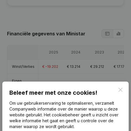
Financiële gegevens
van Ministar
2025
2024
2023
2022
Winst/Verlies
€
-19.202
€
13.214
€
29.212
€
17.176
Eigen
€
137.975
€
157.177
€
153.963
€
134.751
vermogen
Clos
Beleef meer met onze cookies!
Brutomarge
€
37.471
€
74.272
€
94.358
€
74.921
Om uw gebruikerservaring te optimaliseren, verzamelt
Companyweb informatie over de manier waarop u deze
Personeel
1,4
1
1
2
website gebruikt.
Het cookiebeheer
geeft u inzicht over
welke informatie het gaat en geeft u controle over de
manier waarop ze wordt gebruikt.