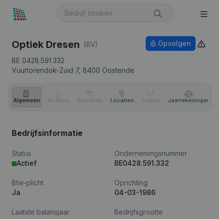
Optiek Dresen
Opvolgen
(BV)
BE 0428.591.332
Vuurtorendok-Zuid 7,
8400
Oostende
Algemeen
Bestuur
Structuur
Locaties
Tijdlijn
Jaar­rekeningen
Bedrijfsinformatie
Status
Ondernemingsnummer
Actief
BE0428.591.332
Btw-plicht
Oprichting
Ja
04-03-1986
Laatste balansjaar
Bedrijfsgrootte