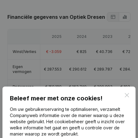
Financiële gegevens
van Optiek Dresen
2025
2024
2023
2022
Winst/Verlies
€
-3.059
€
825
€
40.736
€
72.352
Eigen
€
287.553
€
290.612
€
289.787
€
284.765
vermogen
Brutomarge
€
159.189
€
163.749
€
209.993
€
193.959
Clos
Beleef meer met onze cookies!
Personeel
0,8
0,8
1,6
Om uw gebruikerservaring te optimaliseren, verzamelt
Companyweb informatie over de manier waarop u deze
website gebruikt.
Het cookiebeheer
geeft u inzicht over
welke informatie het gaat en geeft u controle over de
manier waarop ze wordt gebruikt.