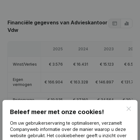
Financiële gegevens
van Advieskantoor
Vdw
2025
2024
2023
2022
Winst/Verlies
€
3.576
€
16.431
€
15.123
€
6.593
Eigen
€
166.904
€
163.328
€
146.897
€
131.774
vermogen
Brutomarge
€
19.935
€
37.160
€
34.564
€
20.225
Clos
Beleef meer met onze cookies!
Om uw gebruikerservaring te optimaliseren, verzamelt
Companyweb informatie over de manier waarop u deze
website gebruikt.
Het cookiebeheer
geeft u inzicht over
Publicaties
van Advieskantoor Vdw