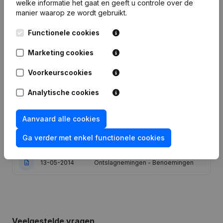
welke informatie het gaat en geeft u controle over de
manier waarop ze wordt gebruikt.
Datum
Publicatie
Functionele cookies
23-06-2025
Ontslagnemingen - Benoemingen
Marketing cookies
Voorkeurscookies
Statuten (Vertaling, Coördinatie,
17-10-2023
Overige Wijzigingen, …) - Benaming -
Ontslagnemingen - Benoemingen
Analytische cookies
03-09-2019
Ontslagnemingen - Benoemingen
Aanvaard alle cookies
Ga verder met enkel functionele cookies
16-08-2019
Ontslagnemingen - Benoemingen
13-05-2014
Ontslagnemingen - Benoemingen
Veelgestelde vragen