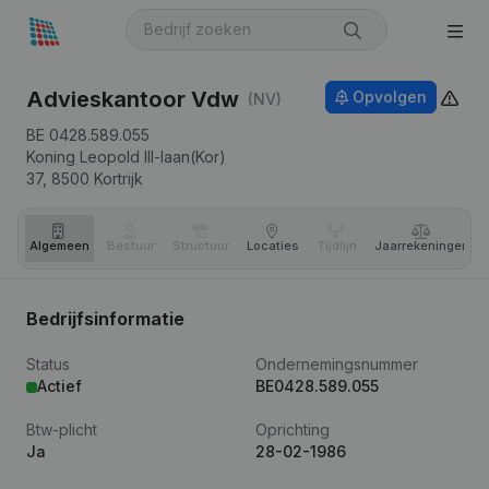
Advieskantoor Vdw
Opvolgen
(NV)
BE 0428.589.055
Koning Leopold III-laan(Kor)
37,
8500
Kortrijk
Algemeen
Bestuur
Structuur
Locaties
Tijdlijn
Jaar­rekeningen
Bedrijfsinformatie
Status
Ondernemingsnummer
Actief
BE0428.589.055
Btw-plicht
Oprichting
Ja
28-02-1986