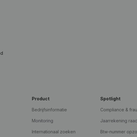
ad
Product
Spotlight
Bedrijfsinformatie
Compliance & fra
Monitoring
Jaarrekening raa
Internationaal zoeken
Btw-nummer opz