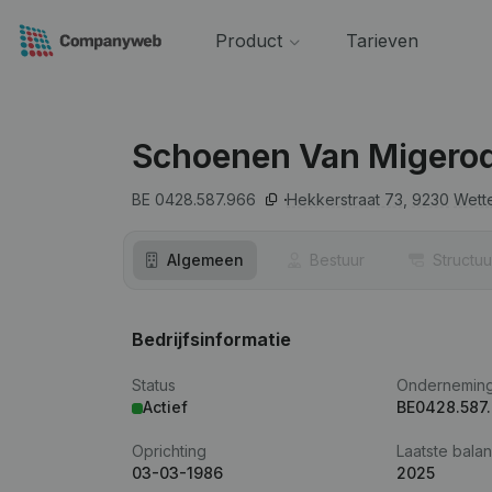
Product
Tarieven
Schoenen Van Migero
BE 0428.587.966
Hekkerstraat 73,
9230
Wett
Algemeen
Bestuur
Structuu
Bedrijfsinformatie
Status
Ondernemin
Actief
BE0428.587
Oprichting
Laatste balan
03-03-1986
2025