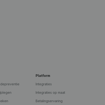
Platform
udepreventie
Integraties
dplegen
Integraties op maat
oeken
Betalingservaring