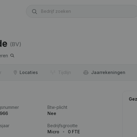
de
(BV)
eren
r
Locaties
Tijdlijn
Jaar­rekeningen
Gez
gsnummer
Btw-plicht
.966
Nee
sjaar
Bedrijfsgrootte
Micro
0 FTE