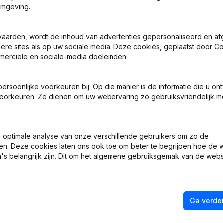
omgeving.
tuten
vaarden, wordt de inhoud van advertenties gepersonaliseerd en a
ndere sites als op uw sociale media. Deze cookies, geplaatst door
merciële en sociale-media doeleinden.
 Zetel
soonlijke voorkeuren bij. Op die manier is de informatie die u on
 Zetel
oorkeuren. Ze dienen om uw webervaring zo gebruiksvriendelijk mo
 - Benoemingen
optimale analyse van onze verschillende gebruikers om zo de
tuten
en. Deze cookies laten ons ook toe om beter te begrijpen hoe de 
's belangrijk zijn. Dit om het algemene gebruiksgemak van de webs
Ga verder