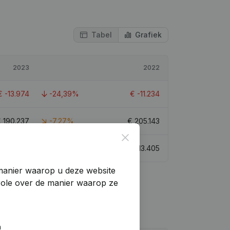
Tabel
Grafiek
2023
2022
€
-13.974
-24,39%
€
-11.234
€
190.237
-7,27%
€
205.143
Close
€
15.610
16,45%
€
13.405
manier waarop u deze website
trole over de manier waarop ze
n