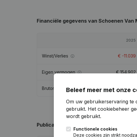
Financiële gegevens
van Schoenen Van 
2025
Winst/Verlies
€
-11.039
Eigen vermogen
€
154.902
Brutomarge
€
-2.313
Beleef meer met onze c
Om uw gebruikerservaring te 
gebruikt.
Het cookiebeheer
gee
wordt gebruikt.
Publicaties
van Schoenen Van Migerode
Functionele cookies
Deze cookies zijn strikt noodz