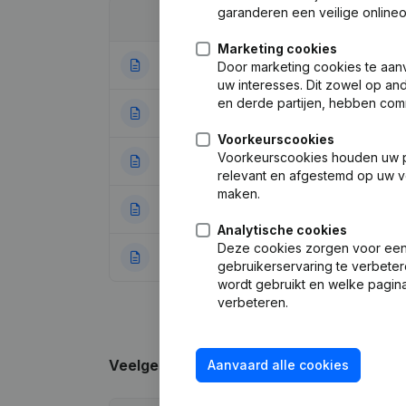
garanderen een veilige online
Datum
Publicatie
Marketing cookies
09-01-2024
Wijziging(en) Sta
Door marketing cookies te aan
uw interesses. Dit zowel op a
en derde partijen, hebben com
11-07-2016
Maatschappelijke
Voorkeurscookies
Voorkeurscookies houden uw per
25-09-2013
Maatschappelijke
relevant en afgestemd op uw v
maken.
24-02-2010
Ontslagnemingen
Analytische cookies
Deze cookies zorgen voor een 
07-07-2006
Wijziging(en) Sta
gebruikerservaring te verbeter
wordt gebruikt en welke pagina
verbeteren.
Veelgestelde vragen
Aanvaard alle cookies