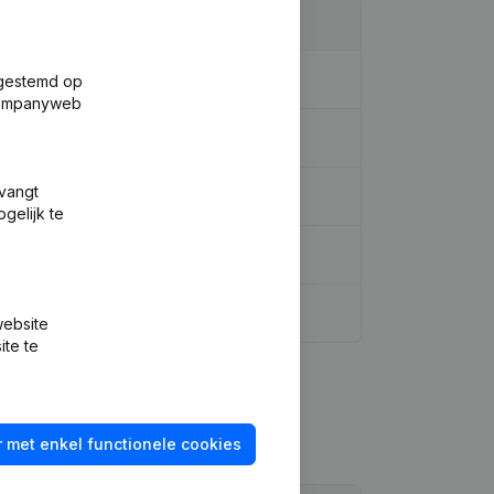
fgestemd op
 Companyweb
tvangt
gelijk te
website
ite te
 met enkel functionele cookies