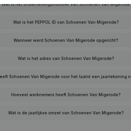
Wat is het ondernemingsnummer van Schoenen Van Migerode
Wat is het PEPPOL ID van Schoenen Van Migerode?
Wanneer werd Schoenen Van Migerode opgericht?
Wat is het adres van Schoenen Van Migerode?
eft Schoenen Van Migerode voor het laatst een jaarrekening 
Hoeveel werknemers heeft Schoenen Van Migerode?
Wat is de jaarlijkse omzet van Schoenen Van Migerode?