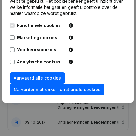
website gebruikt.
Het cookiebeheer
geeft u inzicht over
welke informatie het gaat en geeft u controle over de
manier waarop ze wordt gebruikt.
Publicaties
van Deltatec
Functionele cookies
Datum
Publicatie
Marketing cookies
16-06-2025
Ontslagnemingen, Benoemingen
(FR)
Voorkeurscookies
Analytische cookies
28-02-2025
Ontslagnemingen, Benoemingen
(FR)
Aanvaard alle cookies
29-10-2024
Ontslagnemingen, Benoemingen
(FR)
Ga verder met enkel functionele cookies
Statuten (Vertaling, Coördinatie,
Overige Wijzigingen, …) - Diversen -
07-05-2021
Kapitaal, Aandelen -
Ontslagnemingen, Benoemingen
(FR)
09-10-2017
Ontslagnemingen, Benoemingen
(FR)