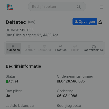
Deltatec
Opvolgen
(NV)
BE 0428.586.085
Rue Gilles Magnée 92,
4430
Ans
Algemeen
Bestuur
Structuur
Locaties
Tijdlijn
Jaar­rekeningen
Bedrijfsinformatie
Status
Ondernemingsnummer
Actief
BE0428.586.085
Btw-plicht
Oprichting
Ja
06-03-1986
Laatste balansjaar
Bedrijfsgrootte