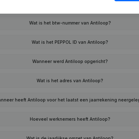
Wat is het btw-nummer van Antiloop?
Wat is het PEPPOL ID van Antiloop?
Wanneer werd Antiloop opgericht?
Wat is het adres van Antiloop?
nneer heeft Antiloop voor het laatst een jaarrekening neergel
Hoeveel werknemers heeft Antiloop?
Wat is de jaarlijkse omzet van Antiloop?