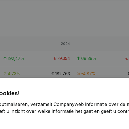
2024
192,47%
€
-9.354
69,39%
4,73%
€
182.763
-4,87%
80,8%
€
27.665
377,69%
ookies!
optimaliseren, verzamelt Companyweb informatie over de 
ft u inzicht over welke informatie het gaat en geeft u con