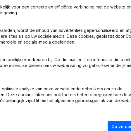
akelijk voor een correcte en efficiënte verbinding met de website e
omgeving.
 - Benoemingen
vaarden, wordt de inhoud van advertenties gepersonaliseerd en a
ndere sites als op uw sociale media. Deze cookies, geplaatst door
merciële en sociale-media doeleinden.
ng, Coördinatie, Overige Wijzigingen, …) - Wijziging Juridische Vor
schappelijke Zetel - Ontslagnemingen - Benoemingen
soonlijke voorkeuren bij. Op die manier is de informatie die u on
 Zetel - Adressen Anders Dan Maatschappelijke Zetel
oorkeuren. Ze dienen om uw webervaring zo gebruiksvriendelijk mo
 Statuten (Vertaling, Coördinatie, Overige Wijzigingen, …)
optimale analyse van onze verschillende gebruikers om zo de
en. Deze cookies laten ons ook toe om beter te begrijpen hoe de 
aal - Aandelen - Ontslagnemingen - Benoemingen - Boekjaar - Statut
's belangrijk zijn. Dit om het algemene gebruiksgemak van de webs
Ga verder