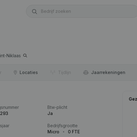
int-Niklaas
r
Locaties
Tijdlijn
Jaar­rekeningen
Gez
gsnummer
Btw-plicht
.293
Ja
sjaar
Bedrijfsgrootte
Micro
0 FTE