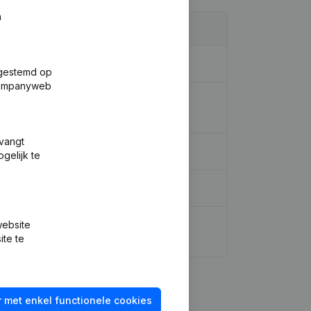
n
fgestemd op
 Companyweb
m - Maatschappelijke Zetel - Adressen
tvangt
gelijk te
website
en (Vertaling, Coördinatie, Overige
ite te
 met enkel functionele cookies