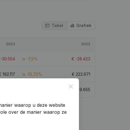
Tabel
Grafiek
2023
2022
€
-30.554
-7,5%
€
-28.423
€
192.117
-13,72%
€
222.671
Close
€
5.791
-40,02%
€
9.655
manier waarop u deze website
trole over de manier waarop ze