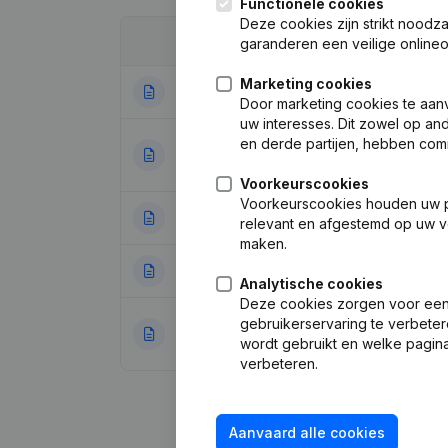
Functionele cookies
Deze cookies zijn strikt noodz
Datum
Publicatie
garanderen een veilige online
Marketing cookies
26-05-2025
Ontslagnemingen
Door marketing cookies te aan
uw interesses. Dit zowel op a
en derde partijen, hebben com
Statuten (Vertali
19-12-2023
Anders Dan Maat
Voorkeurscookies
Voorkeurscookies houden uw per
29-06-2016
Maatschappelijke
relevant en afgestemd op uw v
maken.
03-07-2012
Benaming - Doel -
Analytische cookies
Deze cookies zorgen voor een 
gebruikerservaring te verbeter
Benaming - Kapit
12-02-2008
wordt gebruikt en welke pagina
Wijzigingen, .)
verbeteren.
Aanvaard alle cookies