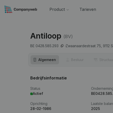
Product
Tarieven
Antiloop
(BV)
BE 0428.585.293
Zwaanaardestraat 75,
9112
S
Algemeen
Bestuur
Structuu
Bedrijfsinformatie
Status
Ondernemin
Actief
BE0428.585
Oprichting
Laatste balan
28-02-1986
2025