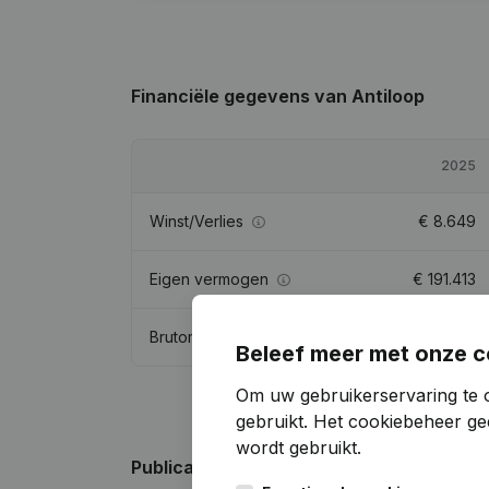
Financiële gegevens
van Antiloop
2025
Winst/Verlies
€
8.649
Eigen vermogen
€
191.413
Brutomarge
€
50.017
Beleef meer met onze c
Om uw gebruikerservaring te 
gebruikt.
Het cookiebeheer
gee
wordt gebruikt.
Publicaties
van Antiloop