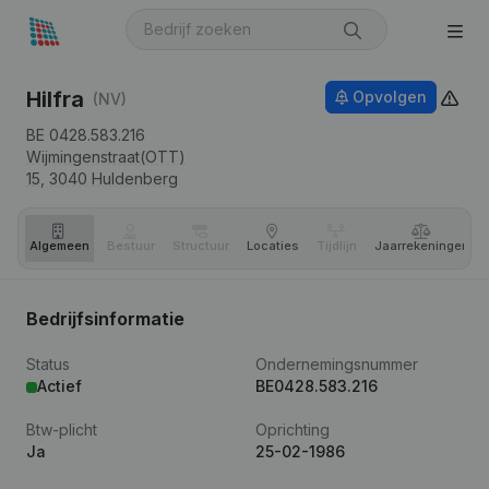
Hilfra
Opvolgen
(NV)
BE 0428.583.216
Wijmingenstraat(OTT)
15,
3040
Huldenberg
Algemeen
Bestuur
Structuur
Locaties
Tijdlijn
Jaar­rekeningen
Bedrijfsinformatie
Status
Ondernemingsnummer
Actief
BE0428.583.216
Btw-plicht
Oprichting
Ja
25-02-1986