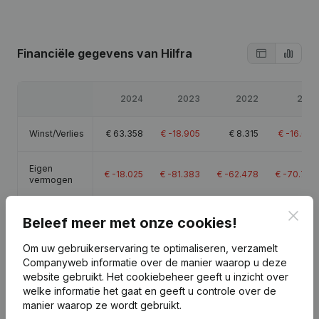
Financiële gegevens
van Hilfra
2024
2023
2022
2021
Winst/Verlies
€
63.358
€
-18.905
€
8.315
€
-16.623
Eigen
€
-18.025
€
-81.383
€
-62.478
€
-70.793
vermogen
Clos
Brutomarge
€
108.460
€
27.659
€
59.344
€
42.263
Beleef meer met onze cookies!
Om uw gebruikerservaring te optimaliseren, verzamelt
Companyweb informatie over de manier waarop u deze
website gebruikt.
Het cookiebeheer
geeft u inzicht over
welke informatie het gaat en geeft u controle over de
Publicaties
van Hilfra
manier waarop ze wordt gebruikt.