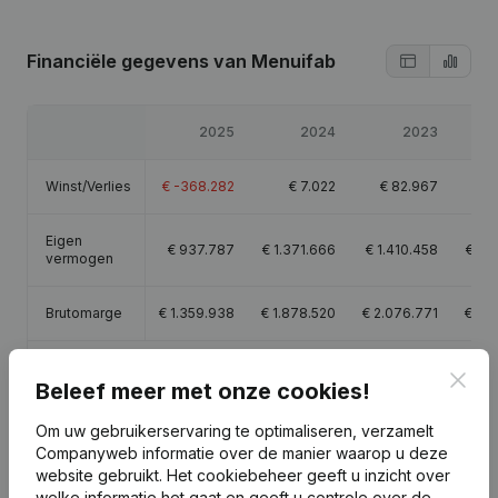
Financiële gegevens
van Menuifab
2025
2024
2023
Winst/Verlies
€
-368.282
€
7.022
€
82.967
€
2
Eigen
€
937.787
€
1.371.666
€
1.410.458
€
1.4
vermogen
Brutomarge
€
1.359.938
€
1.878.520
€
2.076.771
€
2.2
Personeel
25
27,8
35,9
Clos
Beleef meer met onze cookies!
Om uw gebruikerservaring te optimaliseren, verzamelt
Companyweb informatie over de manier waarop u deze
website gebruikt.
Het cookiebeheer
geeft u inzicht over
welke informatie het gaat en geeft u controle over de