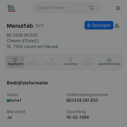
Menuifab
Opvolgen
(NV)
BE 0428.581.830
Chemin d'Éole(L)
16,
7900
Leuze-en-Hainaut
Algemeen
Bestuur
Structuur
Locaties
Tijdlijn
Jaar­rekeningen
Bedrijfsinformatie
Status
Ondernemingsnummer
Actief
BE0428.581.830
Btw-plicht
Oprichting
Ja
18-02-1986