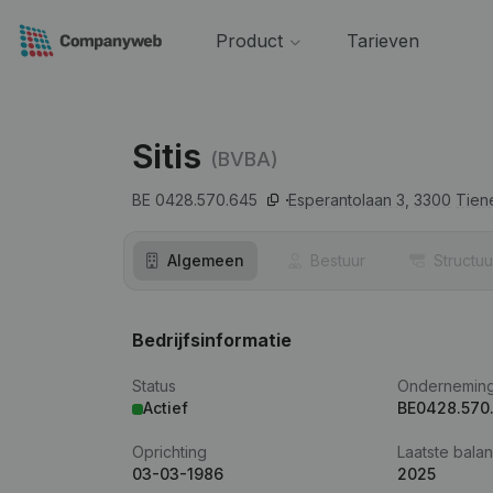
Product
Tarieven
Sitis
(BVBA)
BE 0428.570.645
Esperantolaan 3,
3300
Tien
Algemeen
Bestuur
Structuu
Bedrijfsinformatie
Status
Ondernemin
Actief
BE0428.570
Oprichting
Laatste balan
03-03-1986
2025