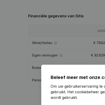
Financiële gegevens
van Sitis
2025
Winst/Verlies
€
7.862
Eigen vermogen
€
92.629
Brutomarge
€
254.380
Beleef meer met onze c
Personeel
3
Om uw gebruikerservaring te 
gebruikt.
Het cookiebeheer
gee
wordt gebruikt.