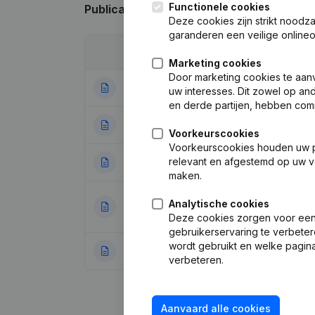
Functionele cookies
Publicaties
van Sitis
Deze cookies zijn strikt noodz
garanderen een veilige online
Datum
Publicatie
Marketing cookies
Door marketing cookies te aan
02-02-2023
Ontslagnemingen 
uw interesses. Dit zowel op a
en derde partijen, hebben com
26-01-2015
Kapitaal, Aandel
Voorkeurscookies
Voorkeurscookies houden uw per
relevant en afgestemd op uw v
16-06-2010
Maatschappelijke
maken.
Benaming - Maats
Analytische cookies
09-02-2009
Coördinatie, Over
Deze cookies zorgen voor een 
gebruikerservaring te verbeter
wordt gebruikt en welke pagina
23-05-2000
Ontslagneming(e
verbeteren.
Aanvaard alle cookies