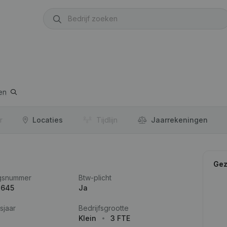
en
r
Locaties
Tijdlijn
Jaar­rekeningen
Gez
gsnummer
Btw-plicht
.645
Ja
sjaar
Bedrijfsgrootte
Klein
3 FTE