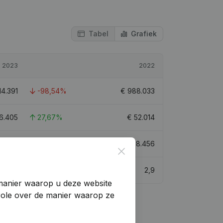
Tabel
Grafiek
2023
2022
14.391
-98,54%
€
988.033
6.405
27,67%
€
52.014
0.414
-79,78%
€
1.238.456
Close
2
2,9
manier waarop u deze website
trole over de manier waarop ze