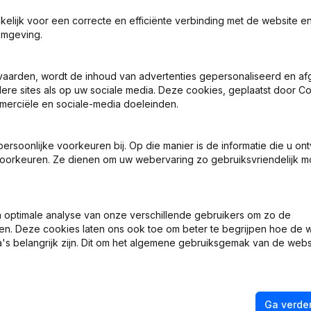
akelijk voor een correcte en efficiënte verbinding met de website e
omgeving.
vaarden, wordt de inhoud van advertenties gepersonaliseerd en a
- Benoemingen - Wijziging Juridische Vorm
ndere sites als op uw sociale media. Deze cookies, geplaatst door
merciële en sociale-media doeleinden.
en
soonlijke voorkeuren bij. Op die manier is de informatie die u on
oorkeuren. Ze dienen om uw webervaring zo gebruiksvriendelijk mo
 Zetel
chappelijke Zetel - Doel - Kapitaal - Aandelen - Ontslagnemingen -
ige Wijzigingen, .)
optimale analyse van onze verschillende gebruikers om zo de
en. Deze cookies laten ons ook toe om beter te begrijpen hoe de 
's belangrijk zijn. Dit om het algemene gebruiksgemak van de webs
n) Benoeming(en)
Ga verder