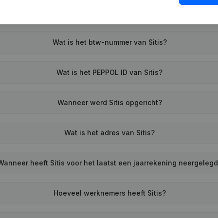
Wat is het btw-nummer van Sitis?
Wat is het PEPPOL ID van Sitis?
Wanneer werd Sitis opgericht?
Wat is het adres van Sitis?
Wanneer heeft Sitis voor het laatst een jaarrekening neergeleg
Hoeveel werknemers heeft Sitis?