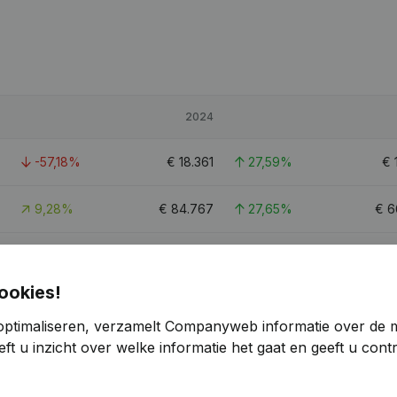
2024
-57,18%
€
18.361
27,59%
€
9,28%
€
84.767
27,65%
€
6
32,78%
€
191.576
-23,5%
€
25
ookies!
2
optimaliseren, verzamelt Companyweb informatie over de 
ft u inzicht over welke informatie het gaat en geeft u con