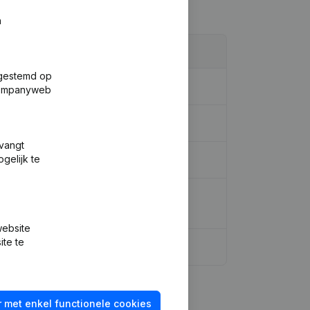
n
fgestemd op
 Companyweb
tvangt
gelijk te
 Benoemingen - Statuten (Vertaling,
website
ite te
 met enkel functionele cookies