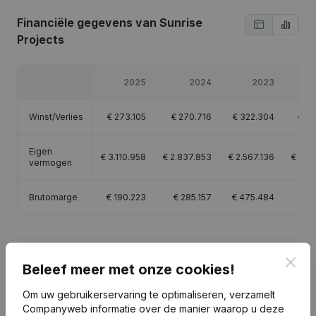
Financiële gegevens
van Sunrise
Projects
2025
2024
2023
Winst/Verlies
€
273.105
€
270.716
€
322.304
€
56
Eigen
€
3.110.958
€
2.837.853
€
2.567.136
€
2.2
vermogen
Brutomarge
€
190.223
€
285.157
€
475.484
€
8
Clos
Beleef meer met onze cookies!
Publicaties
van Sunrise Projects
Om uw gebruikerservaring te optimaliseren, verzamelt
Companyweb informatie over de manier waarop u deze