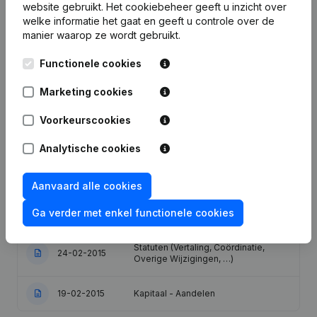
website gebruikt.
Het cookiebeheer
geeft u inzicht over
Datum
Publicatie
welke informatie het gaat en geeft u controle over de
manier waarop ze wordt gebruikt.
Statuten (Vertaling, Coördinatie,
Overige Wijzigingen, …) - Wijziging
Functionele cookies
Juridische Vorm - Maatschappelijke
09-01-2023
Zetel - Ontslagnemingen -
Benoemingen - Algemene
Marketing cookies
vergadering - Boekjaar
Voorkeurscookies
Rubriek Herstructurering (Fusie,
28-08-2015
Splitsing, Overdracht Vermogen,
Analytische cookies
enz...)
Aanvaard alle cookies
Rubriek Herstructurering (Fusie,
08-06-2015
Splitsing, Overdracht Vermogen,
Ga verder met enkel functionele cookies
enz...)
Statuten (Vertaling, Coördinatie,
24-02-2015
Overige Wijzigingen, …)
19-02-2015
Kapitaal - Aandelen