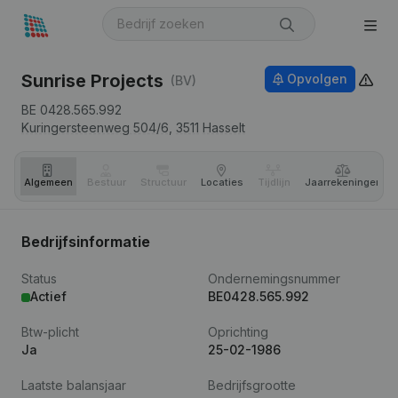
Sunrise Projects
Opvolgen
(BV)
BE 0428.565.992
Kuringersteenweg 504/6,
3511
Hasselt
Algemeen
Bestuur
Structuur
Locaties
Tijdlijn
Jaar­rekeningen
Bedrijfsinformatie
Status
Ondernemingsnummer
Actief
BE0428.565.992
Btw-plicht
Oprichting
Ja
25-02-1986
Laatste balansjaar
Bedrijfsgrootte