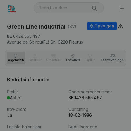
Green Line Industrial
Opvolgen
(BV)
BE 0428.565.497
Avenue de Spirou(FL) Sn,
6220
Fleurus
Algemeen
Bestuur
Structuur
Locaties
Tijdlijn
Jaar­rekeningen
Bedrijfsinformatie
Status
Ondernemingsnummer
Actief
BE0428.565.497
Btw-plicht
Oprichting
Ja
18-02-1986
Laatste balansjaar
Bedrijfsgrootte