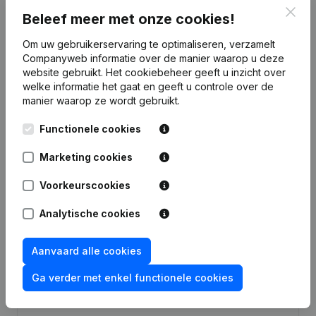
Clos
Beleef meer met onze cookies!
Om uw gebruikerservaring te optimaliseren, verzamelt
Companyweb informatie over de manier waarop u deze
website gebruikt.
Het cookiebeheer
geeft u inzicht over
Publicaties
van Green Line Industrial
welke informatie het gaat en geeft u controle over de
manier waarop ze wordt gebruikt.
Datum
Publicatie
Functionele cookies
Kapitaal, Aandelen -
Marketing cookies
29-08-2025
Ontslagnemingen, Benoemingen
(FR)
Voorkeurscookies
Statuten (Vertaling, Coördinatie,
Overige Wijzigingen, …) - Wijziging
Analytische cookies
10-11-2023
Juridische Vorm - Ontslagnemingen,
Benoemingen - Algemene
vergadering
(FR)
Aanvaard alle cookies
Ga verder met enkel functionele cookies
Wijziging Denomination Wijziging
27-09-2007
Doel Wijziging(en) Statuten
(FR)