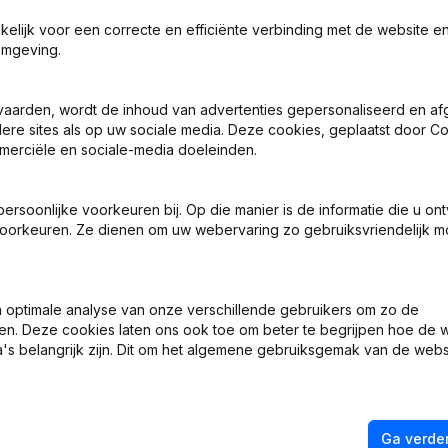
akelijk voor een correcte en efficiënte verbinding met de website e
omgeving.
vaarden, wordt de inhoud van advertenties gepersonaliseerd en a
ing, Coördinatie, Overige Wijzigingen, …) - Wijziging Juridische V
ndere sites als op uw sociale media. Deze cookies, geplaatst door
merciële en sociale-media doeleinden.
n, Benoemingen
(FR)
soonlijke voorkeuren bij. Op die manier is de informatie die u on
oorkeuren. Ze dienen om uw webervaring zo gebruiksvriendelijk mo
n, Benoemingen
(FR)
n - Ontslagnemingen, Benoemingen - Statuten (Vertaling, Coördinati
optimale analyse van onze verschillende gebruikers om zo de
en. Deze cookies laten ons ook toe om beter te begrijpen hoe de 
's belangrijk zijn. Dit om het algemene gebruiksgemak van de webs
n)
(FR)
Ga verder