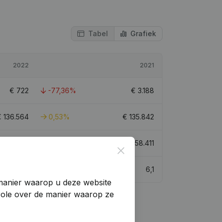
Tabel
Grafiek
2022
2021
€
722
-77,36%
€
3.188
€
136.564
0,53%
€
135.842
€
201.389
27,13%
€
158.411
Close
5,7
6,1
manier waarop u deze website
trole over de manier waarop ze