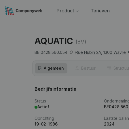
Product
Tarieven
AQUATIC
(BV)
BE 0428.560.054
Rue Hubin 2A,
1300
Wavre
Algemeen
Bestuur
Structuu
Bedrijfsinformatie
Status
Ondernemin
Actief
BE0428.560
Oprichting
Laatste balan
19-02-1986
2024