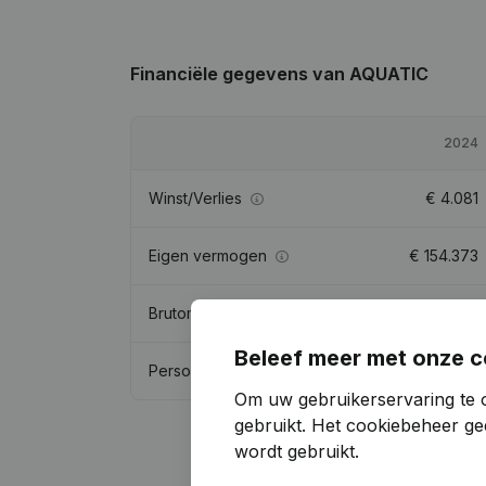
Financiële gegevens
van AQUATIC
2024
Winst/Verlies
€
4.081
Eigen vermogen
€
154.373
Brutomarge
€
147.131
Beleef meer met onze c
Personeel
3,2
Om uw gebruikerservaring te 
gebruikt.
Het cookiebeheer
gee
wordt gebruikt.