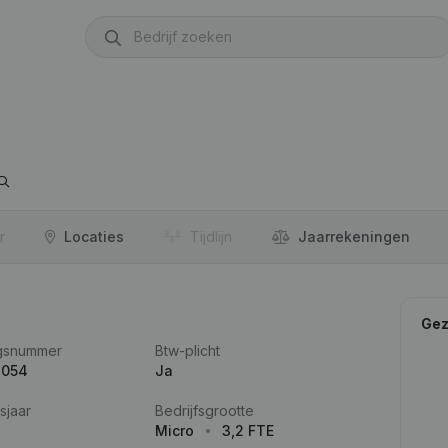
r
Locaties
Tijdlijn
Jaar­rekeningen
Gez
gsnummer
Btw-plicht
.054
Ja
sjaar
Bedrijfsgrootte
Micro
3,2 FTE