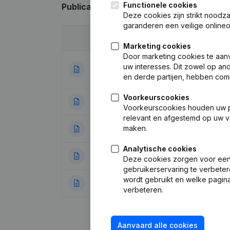
Functionele cookies
Publicaties
van AQUATIC
Deze cookies zijn strikt noodz
garanderen een veilige online
Datum
Publicatie
Marketing cookies
Door marketing cookies te aan
Statuten (Vertal
uw interesses. Dit zowel op a
15-03-2021
(FR)
en derde partijen, hebben com
Voorkeurscookies
28-11-2019
Ontslagneminge
Voorkeurscookies houden uw per
relevant en afgestemd op uw v
maken.
17-10-2011
Ontslagneminge
Analytische cookies
02-07-2008
Kapitaal, Aandele
Deze cookies zorgen voor een 
gebruikerservaring te verbeter
wordt gebruikt en welke pagina
09-12-2005
Ontslagneming(e
verbeteren.
Aanvaard alle cookies