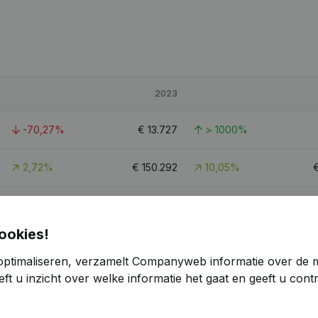
2023
-70,27%
€
13.727
> 1000%
2,72%
€
150.292
10,05%
-35,57%
€
228.374
13,4%
ookies!
4,8
optimaliseren, verzamelt Companyweb informatie over de 
ft u inzicht over welke informatie het gaat en geeft u con