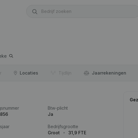
eke
r
Locaties
Tijdlijn
Jaar­rekeningen
Gez
gsnummer
Btw-plicht
.856
Ja
sjaar
Bedrijfsgrootte
Groot
31,9 FTE