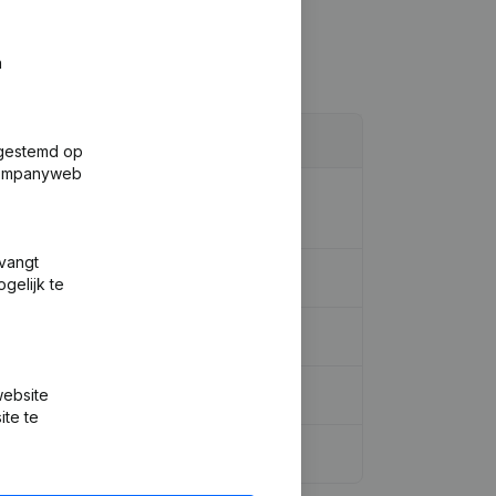
n
fgestemd op
 Companyweb
 - Rubriek Herstructurering (Fusie,
tvangt
gelijk te
website
ite te
gen, …)