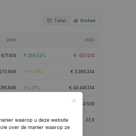
Tabel
Grafiek
2023
2022
€
871.814
256,52%
€
-557.014
.272.906
-0,41%
€
3.286.334
.316.948
2,01%
€
43.445.134
Close
4.347.411
9,99%
€
3.952.539
manier waarop u deze website
27,2
23,9
trole over de manier waarop ze