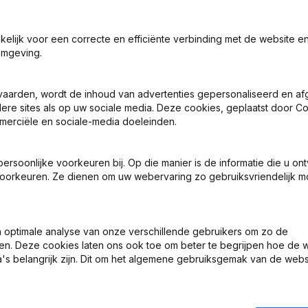
akelijk voor een correcte en efficiënte verbinding met de website e
omgeving.
vaarden, wordt de inhoud van advertenties gepersonaliseerd en a
ndere sites als op uw sociale media. Deze cookies, geplaatst door
merciële en sociale-media doeleinden.
 Aandelen - Statuten (Vertaling, Coördinatie, Overige Wijzigingen, …)
acht Vermogen, enz...)
soonlijke voorkeuren bij. Op die manier is de informatie die u on
 - Benoemingen
oorkeuren. Ze dienen om uw webervaring zo gebruiksvriendelijk mo
 - Benoemingen
optimale analyse van onze verschillende gebruikers om zo de
en. Deze cookies laten ons ook toe om beter te begrijpen hoe de 
urering (Fusie, Splitsing, Overdracht Vermogen, enz...)
's belangrijk zijn. Dit om het algemene gebruiksgemak van de webs
- Benoemingen - Statuten (Vertaling, Coördinatie, Overige Wijzigin