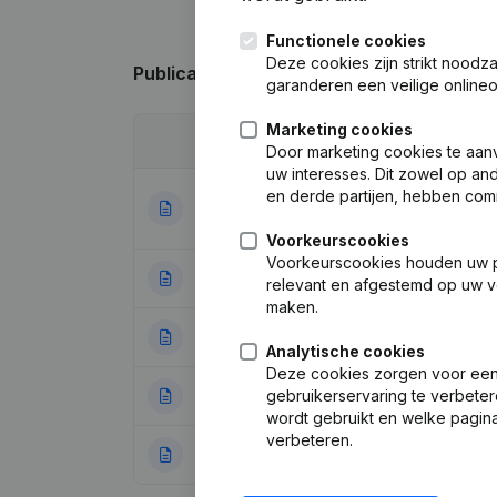
Functionele cookies
Deze cookies zijn strikt noodz
Publicaties
van Imsto
garanderen een veilige online
Marketing cookies
Datum
Publicatie
Door marketing cookies te aan
uw interesses. Dit zowel op a
en derde partijen, hebben com
Doel - Kapitaal -
16-01-2025
Splitsing, Overdr
Voorkeurscookies
Voorkeurscookies houden uw per
18-12-2024
Ontslagnemingen
relevant en afgestemd op uw v
maken.
18-12-2024
Ontslagnemingen
Analytische cookies
Deze cookies zorgen voor een 
gebruikerservaring te verbeter
25-10-2024
Rubriek Herstruct
wordt gebruikt en welke pagina
verbeteren.
19-07-2023
Ontslagnemingen 