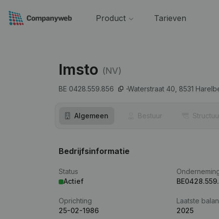
Product
Tarieven
Imsto
(NV)
BE 0428.559.856
Waterstraat 40,
8531
Harelb
Algemeen
Bestuur
Structuu
Bedrijfsinformatie
Status
Ondernemin
Actief
BE0428.559
Oprichting
Laatste balan
25-02-1986
2025