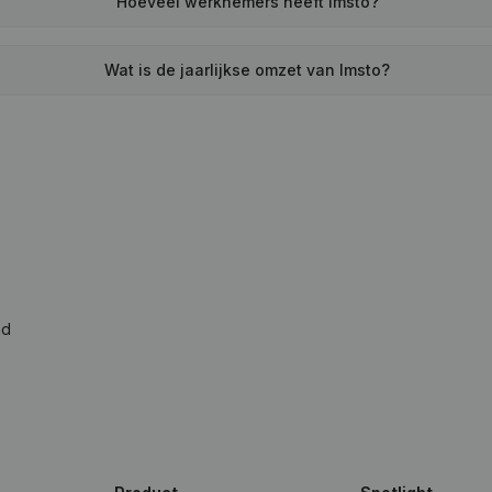
Hoeveel werknemers heeft Imsto?
Wat is de jaarlijkse omzet van Imsto?
ad