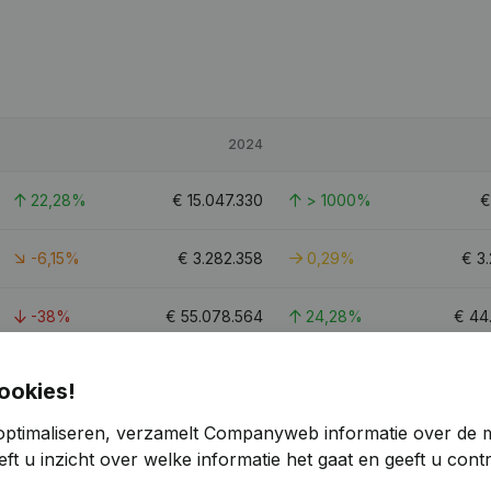
2024
22,28%
€
15.047.330
> 1000%
-6,15%
€
3.282.358
0,29%
€
3
-38%
€
55.078.564
24,28%
€
44
14,05%
€
3.996.853
-8,06%
€
ookies!
optimaliseren, verzamelt Companyweb informatie over de 
24,4
ft u inzicht over welke informatie het gaat en geeft u con