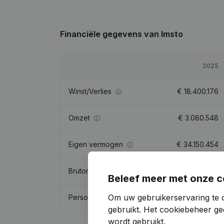
Financiële gegevens
van Imsto
2025
Winst/Verlies
€
18.400.176
Omzet
€
3.080.548
Eigen vermogen
€
34.150.454
Brutomarge
€
4.558.566
Beleef meer met onze c
Om uw gebruikerservaring te 
Personeel
31,9
gebruikt.
Het cookiebeheer
gee
wordt gebruikt.