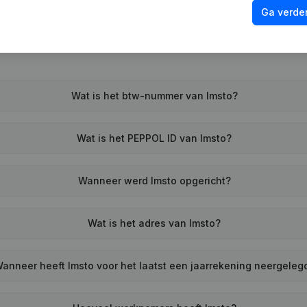
Ga verder
Wat is het btw-nummer van Imsto?
Wat is het PEPPOL ID van Imsto?
Wanneer werd Imsto opgericht?
Wat is het adres van Imsto?
anneer heeft Imsto voor het laatst een jaarrekening neergeleg