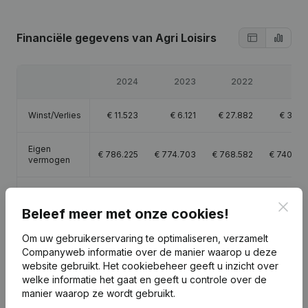
Financiële gegevens
van Agri Loisirs
2024
2023
2022
202
Winst/Verlies
€
11.523
€
6.121
€
27.882
€
35.11
Eigen
€
786.225
€
774.703
€
768.582
€
740.70
vermogen
Brutomarge
€
56.205
€
40.000
€
73.822
€
72.13
Clos
Beleef meer met onze cookies!
Om uw gebruikerservaring te optimaliseren, verzamelt
Companyweb informatie over de manier waarop u deze
website gebruikt.
Het cookiebeheer
geeft u inzicht over
Publicaties
van Agri Loisirs
welke informatie het gaat en geeft u controle over de
manier waarop ze wordt gebruikt.