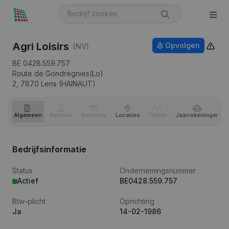
Agri Loisirs
Opvolgen
(NV)
BE 0428.559.757
Route de Gondregnies(Lo)
2,
7870
Lens (HAINAUT)
Algemeen
Bestuur
Structuur
Locaties
Tijdlijn
Jaar­rekeningen
Bedrijfsinformatie
Status
Ondernemingsnummer
Actief
BE0428.559.757
Btw-plicht
Oprichting
Ja
14-02-1986