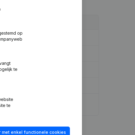
n
fgestemd op
 Companyweb
tvangt
gelijk te
website
uten (Vertaling, Coördinatie, Overige
ite te
 met enkel functionele cookies