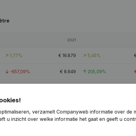
être
2021
1,77%
€
16.879
5,45%
-657,09%
€
8.649
205,09%
0,93%
€
53.418
29,61%
ookies!
0,8
optimaliseren, verzamelt Companyweb informatie over de 
ft u inzicht over welke informatie het gaat en geeft u con