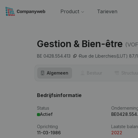
Product
Tarieven
Gestion & Bien-être
(VOF
BE 0428.554.413
Rue de Liberchies(LUT) 87/1
Algemeen
Bestuur
Structuu
Bedrijfsinformatie
Status
Ondernemin
Actief
BE0428.554
Oprichting
Laatste balan
11-03-1986
2022