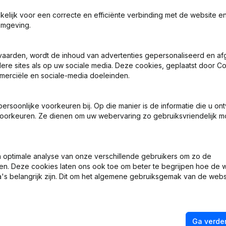
akelijk voor een correcte en efficiënte verbinding met de website e
omgeving.
vaarden, wordt de inhoud van advertenties gepersonaliseerd en a
len - Ontslagnemingen, Benoemingen
(FR)
ndere sites als op uw sociale media. Deze cookies, geplaatst door
merciële en sociale-media doeleinden.
en
(FR)
soonlijke voorkeuren bij. Op die manier is de informatie die u on
oorkeuren. Ze dienen om uw webervaring zo gebruiksvriendelijk mo
ische Vorm - Ontslagnemingen, Benoemingen
(FR)
len - Ontslagnemingen, Benoemingen
(FR)
optimale analyse van onze verschillende gebruikers om zo de
en. Deze cookies laten ons ook toe om beter te begrijpen hoe de 
aatschappelijke Zetel - Doel - Ontslagnemingen, Benoemingen - Stat
's belangrijk zijn. Dit om het algemene gebruiksgemak van de webs
FR)
Ga verder