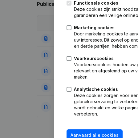
Functionele cookies
Publicaties
van Gestion & Bien-être
Deze cookies zijn strikt noodz
garanderen een veilige online
Datum
Publicatie
Marketing cookies
Door marketing cookies te aan
08-09-2025
Kapitaal, Aande
uw interesses. Dit zowel op a
en derde partijen, hebben com
02-03-2023
Kapitaal, Aandel
Voorkeurscookies
Voorkeurscookies houden uw per
relevant en afgestemd op uw v
13-10-2022
Wijziging Jurid
maken.
21-02-2022
Kapitaal, Aande
Analytische cookies
Deze cookies zorgen voor een 
gebruikerservaring te verbeter
Denomination - M
10-09-2018
wordt gebruikt en welke pagina
Wijzigingen, …)
(
verbeteren.
Aanvaard alle cookies