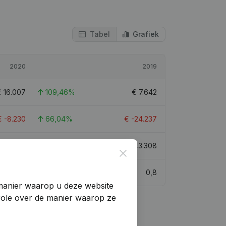
Tabel
Grafiek
2020
2019
€
16.007
109,46%
€
7.642
€
-8.230
66,04%
€
-24.237
€
41.215
-4,83%
€
43.308
Close
0,8
0,8
manier waarop u deze website
trole over de manier waarop ze