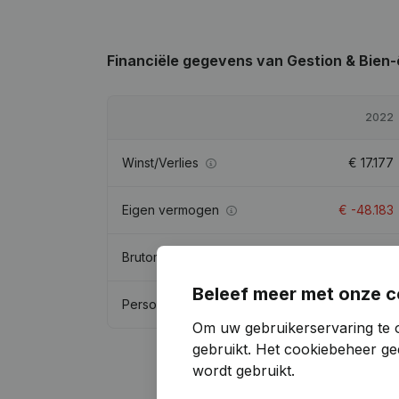
Financiële gegevens
van Gestion & Bien-
2022
Winst/Verlies
€
17.177
Eigen vermogen
€
-48.183
Brutomarge
€
53.916
Beleef meer met onze c
Personeel
0,8
Om uw gebruikerservaring te 
gebruikt.
Het cookiebeheer
gee
wordt gebruikt.