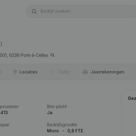
)
001,
6238
Pont-à-Celles
r
Locaties
Tijdlijn
Jaar­rekeningen
Gez
gsnummer
Btw-plicht
.413
Ja
sjaar
Bedrijfsgrootte
Micro
0,8 FTE