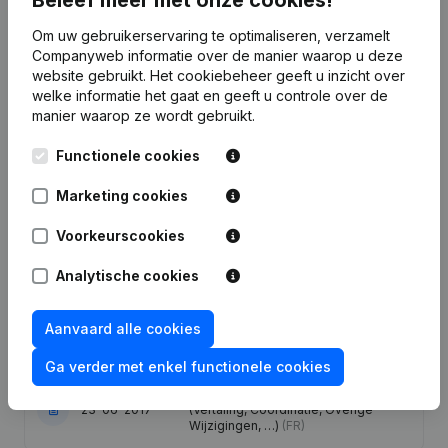
Om uw gebruikerservaring te optimaliseren, verzamelt
Publicaties
van S.I.I.
Companyweb informatie over de manier waarop u deze
website gebruikt.
Het cookiebeheer
geeft u inzicht over
welke informatie het gaat en geeft u controle over de
Datum
Publicatie
manier waarop ze wordt gebruikt.
18-09-2025
Ontslagnemingen, Benoemingen
(FR)
Functionele cookies
Marketing cookies
Statuten (Vertaling, Coördinatie,
Overige Wijzigingen, …) - Kapitaal,
22-06-2021
Aandelen - Ontslagnemingen,
Voorkeurscookies
Benoemingen
(FR)
Analytische cookies
09-10-2020
Ontslagnemingen, Benoemingen
(FR)
Aanvaard alle cookies
25-07-2018
Ontslagnemingen, Benoemingen
(FR)
Ga verder met enkel functionele cookies
Kapitaal, Aandelen - Statuten
23-06-2017
(Vertaling, Coördinatie, Overige
Wijzigingen, …)
(FR)