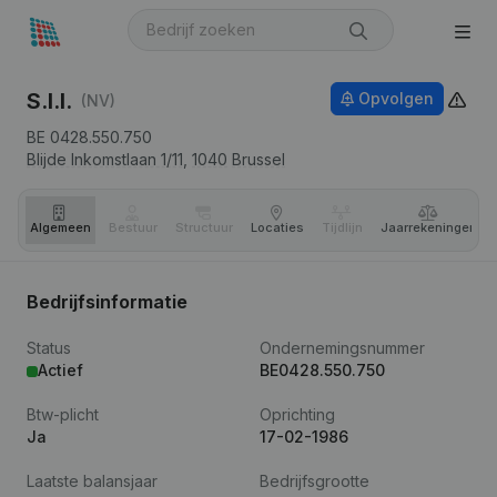
S.I.I.
Opvolgen
(NV)
BE 0428.550.750
Blijde Inkomstlaan 1/11,
1040
Brussel
Algemeen
Bestuur
Structuur
Locaties
Tijdlijn
Jaar­rekeningen
Bedrijfsinformatie
Status
Ondernemingsnummer
Actief
BE0428.550.750
Btw-plicht
Oprichting
Ja
17-02-1986
Laatste balansjaar
Bedrijfsgrootte