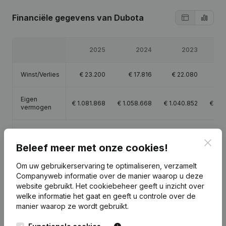
Financiële gegevens
van Dubota
2025
2024
2023
Winst/Verlies
€
23.200
€
17.816
€
22.080
€
1
Eigen
€
1.081.868
€
1.058.668
€
1.040.852
€
1.0
vermogen
Brutomarge
€
113.300
€
96.534
€
120.749
€
1
Clos
Beleef meer met onze cookies!
Om uw gebruikerservaring te optimaliseren, verzamelt
Companyweb informatie over de manier waarop u deze
website gebruikt.
Het cookiebeheer
geeft u inzicht over
Publicaties
van Dubota
welke informatie het gaat en geeft u controle over de
manier waarop ze wordt gebruikt.
Datum
Publicatie