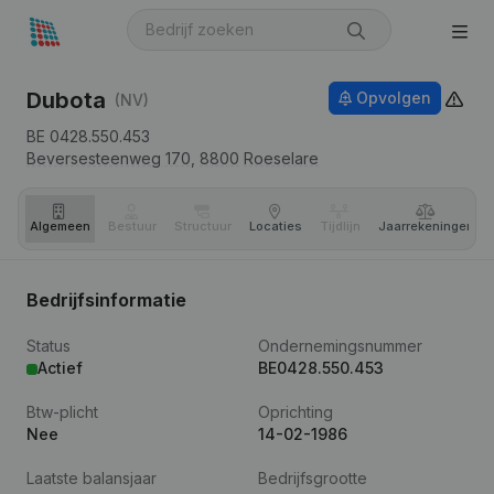
Dubota
Opvolgen
(NV)
BE 0428.550.453
Beversesteenweg 170,
8800
Roeselare
Algemeen
Bestuur
Structuur
Locaties
Tijdlijn
Jaar­rekeningen
Bedrijfsinformatie
Status
Ondernemingsnummer
Actief
BE0428.550.453
Btw-plicht
Oprichting
Nee
14-02-1986
Laatste balansjaar
Bedrijfsgrootte