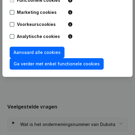
Functionele cookies
Marketing cookies
19-03-2026
Ontslagnemingen - Benoemingen
Voorkeurscookies
16-12-2024
Diversen - Wijziging Juridische Vorm
Analytische cookies
25-04-2024
Wijziging(en) Statuten
Aanvaard alle cookies
20-11-2023
Ontslagnemingen - Benoemingen
Ga verder met enkel functionele cookies
08-11-2019
Ontslagnemingen - Benoemingen
Veelgestelde vragen
Wat is het ondernemingsnummer van Dubota