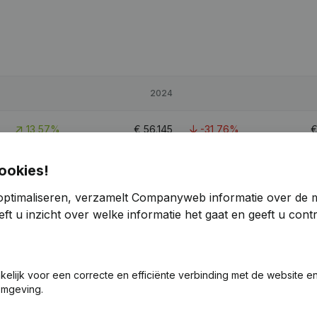
2024
13,57%
€
56.145
-31,76%
8,05%
€
792.050
7,63%
€
ookies!
optimaliseren, verzamelt Companyweb informatie over de 
17,36%
€
267.547
7,92%
€
ft u inzicht over welke informatie het gaat en geeft u con
akelijk voor een correcte en efficiënte verbinding met de website e
omgeving.