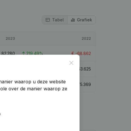
Tabel
Grafiek
2023
2022
€
82.280
219,49%
€
-68.862
Close
735.905
12,59%
€
653.625
manier waarop u deze website
247.923
41,37%
€
175.369
trole over de manier waarop ze
n