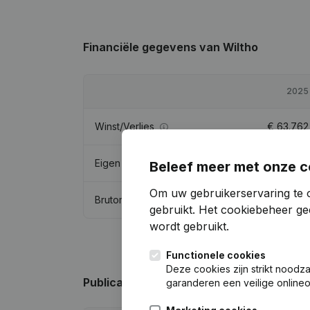
Financiële gegevens
van Wiltho
2025
Winst/Verlies
€
63.762
Eigen vermogen
€
855.813
Beleef meer met onze c
Om uw gebruikerservaring te 
Brutomarge
€
313.989
gebruikt.
Het cookiebeheer
gee
wordt gebruikt.
Functionele cookies
Deze cookies zijn strikt noodz
Publicaties
van Wiltho
garanderen een veilige online