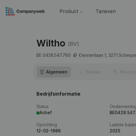
Product
Tarieven
Wiltho
(BV)
BE 0428.547.780
Dennenlaan 1,
3271
Scherpe
Algemeen
Bestuur
Structuu
Bedrijfsinformatie
Status
Ondernemin
Actief
BE0428.547
Oprichting
Laatste balan
12-02-1986
2025