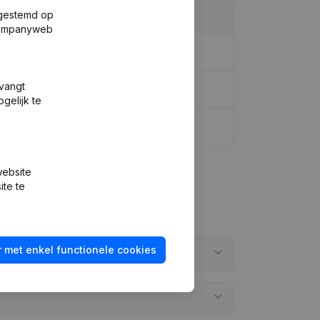
fgestemd op
 Companyweb
 vergadering
tvangt
gelijk te
website
ite te
 met enkel functionele cookies