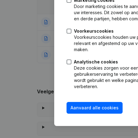
Marketing cookies
Door marketing cookies te aan
Datum
Publicatie
uw interesses. Dit zowel op a
en derde partijen, hebben com
30-11-2023
Wijziging Juridi
Voorkeurscookies
Voorkeurscookies houden uw per
07-01-2014
Kapitaal - Aande
relevant en afgestemd op uw v
maken.
23-03-2006
Conversie in Euro
Analytische cookies
Deze cookies zorgen voor een 
gebruikerservaring te verbeter
wordt gebruikt en welke pagina
verbeteren.
Veelgestelde vragen
Aanvaard alle cookies