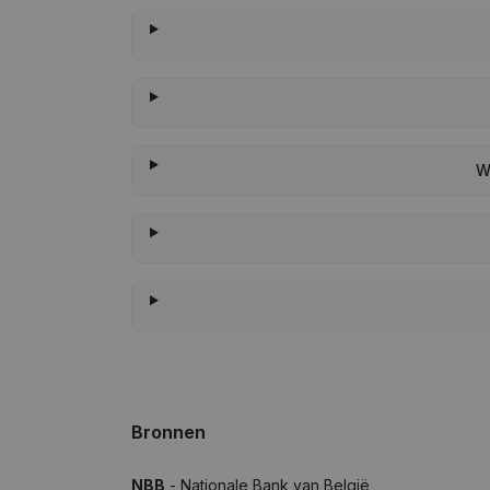
W
Bronnen
NBB
- Nationale Bank van België