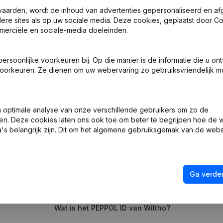
vaarden, wordt de inhoud van advertenties gepersonaliseerd en a
ndere sites als op uw sociale media. Deze cookies, geplaatst door
merciële en sociale-media doeleinden.
sche Vorm - Diversen - Ontslagnemingen - Benoemingen - Algemene
soonlijke voorkeuren bij. Op die manier is de informatie die u on
len
oorkeuren. Ze dienen om uw webervaring zo gebruiksvriendelijk mo
 Wijziging(en) Statuten
optimale analyse van onze verschillende gebruikers om zo de
en. Deze cookies laten ons ook toe om beter te begrijpen hoe de 
's belangrijk zijn. Dit om het algemene gebruiksgemak van de webs
Ga verder
Wat is het ondernemingsnummer van Wiltho
Wat is het PEPPOL ID van Wiltho?