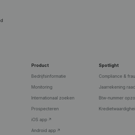
ad
Product
Spotlight
Bedrijfsinformatie
Compliance & fra
Monitoring
Jaarrekening raa
Internationaal zoeken
Btw-nummer opz
Prospecteren
Kredietwaardighe
iOS app
Android app