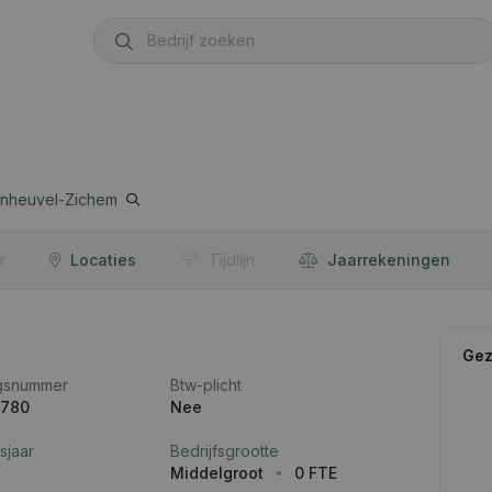
nheuvel-Zichem
r
Locaties
Tijdlijn
Jaar­rekeningen
Gez
gsnummer
Btw-plicht
.780
Nee
sjaar
Bedrijfsgrootte
Middelgroot
0 FTE