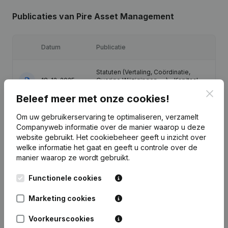
Publicaties
van Pire Asset Management
Datum
Publicatie
Statuten (Vertaling, Coördinatie,
18-12-2025
Overige Wijzigingen, …) - Kapitaal,
Aandelen
(FR)
Clos
Beleef meer met onze cookies!
Statuten (Vertaling, Coördinatie,
Om uw gebruikerservaring te optimaliseren, verzamelt
22-12-2023
Overige Wijzigingen, …)
(FR)
Companyweb informatie over de manier waarop u deze
website gebruikt.
Het cookiebeheer
geeft u inzicht over
30-11-2023
Ontslagnemingen, Benoemingen
(FR)
welke informatie het gaat en geeft u controle over de
manier waarop ze wordt gebruikt.
04-09-2023
Ontslagnemingen, Benoemingen
(FR)
Functionele cookies
13-01-2021
Kapitaal, Aandelen
(FR)
Marketing cookies
Voorkeurscookies