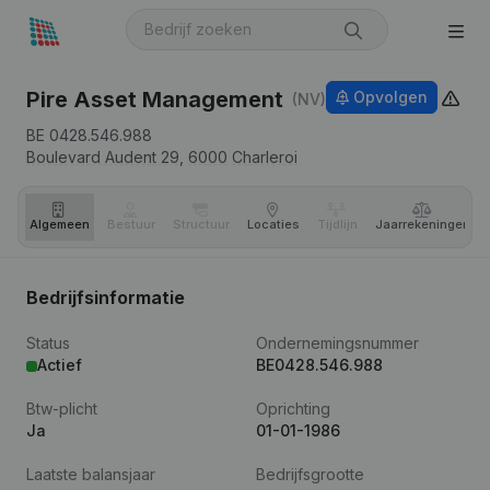
Pire Asset Management
Opvolgen
(NV)
BE 0428.546.988
Boulevard Audent 29,
6000
Charleroi
Algemeen
Bestuur
Structuur
Locaties
Tijdlijn
Jaar­rekeningen
Bedrijfsinformatie
Status
Ondernemingsnummer
Actief
BE0428.546.988
Btw-plicht
Oprichting
Ja
01-01-1986
Laatste balansjaar
Bedrijfsgrootte