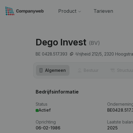
Product
Tarieven
Dego Invest
(BV)
BE 0428.517.393
Vrijheid 212/5,
2320
Hoogstra
Algemeen
Bestuur
Structuu
Bedrijfsinformatie
Status
Ondernemin
Actief
BE0428.517.
Oprichting
Laatste balan
06-02-1986
2025