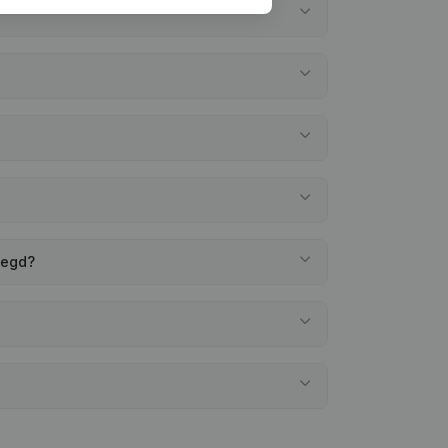
legd?