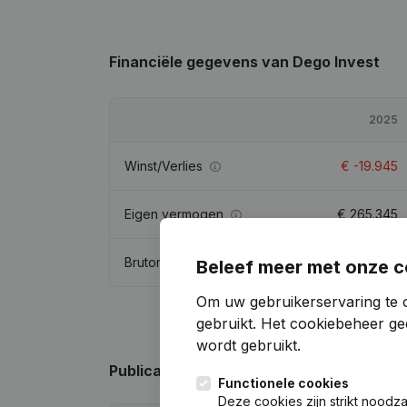
Financiële gegevens
van Dego Invest
2025
Winst/Verlies
€
-19.945
Eigen vermogen
€
265.345
Brutomarge
€
-6.243
Beleef meer met onze c
Om uw gebruikerservaring te 
gebruikt.
Het cookiebeheer
gee
wordt gebruikt.
Publicaties
van Dego Invest
Functionele cookies
Deze cookies zijn strikt noodz