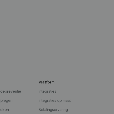
Platform
udepreventie
Integraties
dplegen
Integraties op maat
oeken
Betalingservaring