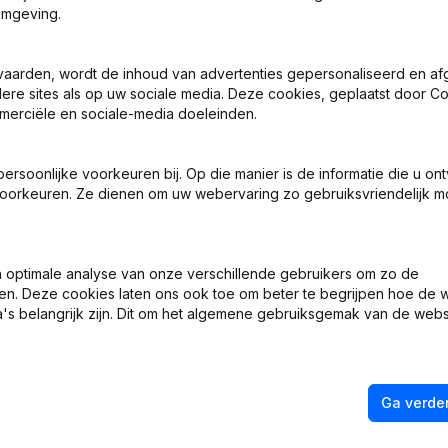
omgeving.
sche Vorm - Ontslagnemingen - Benoemingen
vaarden, wordt de inhoud van advertenties gepersonaliseerd en a
ndere sites als op uw sociale media. Deze cookies, geplaatst door
merciële en sociale-media doeleinden.
e Zetel - Ontslagnemingen - Benoemingen
soonlijke voorkeuren bij. Op die manier is de informatie die u on
len
oorkeuren. Ze dienen om uw webervaring zo gebruiksvriendelijk mo
al - Aandelen - Statuten (Vertaling, Coördinatie, Overige Wijziginge
optimale analyse van onze verschillende gebruikers om zo de
e Zetel - Ontslagnemingen - Benoemingen
en. Deze cookies laten ons ook toe om beter te begrijpen hoe de 
's belangrijk zijn. Dit om het algemene gebruiksgemak van de webs
Ga verder