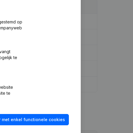
fgestemd op
 Companyweb
tvangt
gelijk te
n, …)
website
ite te
 met enkel functionele cookies