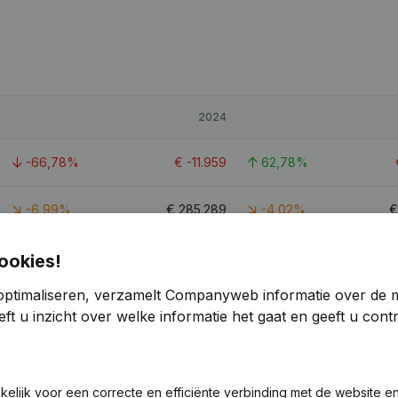
2024
-66,78%
€
-11.959
62,78%
-6,99%
€
285.289
-4,02%
-480,79%
€
1.640
109,59%
ookies!
optimaliseren, verzamelt Companyweb informatie over de 
ft u inzicht over welke informatie het gaat en geeft u con
akelijk voor een correcte en efficiënte verbinding met de website e