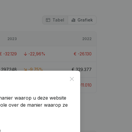
Tabel
Grafiek
2023
2022
€
-32.129
-22,96%
€
-26.130
€
297.248
-9,75%
€
329.377
Close
€
-17.089
-55,21%
€
-11.010
manier waarop u deze website
trole over de manier waarop ze
n