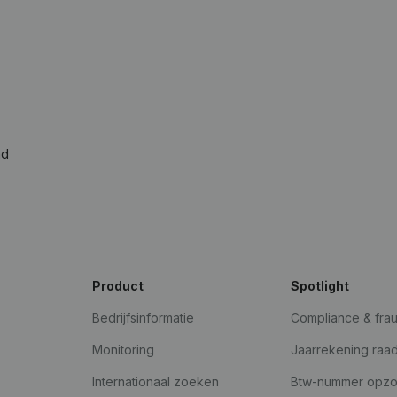
ad
Product
Spotlight
Bedrijfsinformatie
Compliance & fra
Monitoring
Jaarrekening raa
Internationaal zoeken
Btw-nummer opz