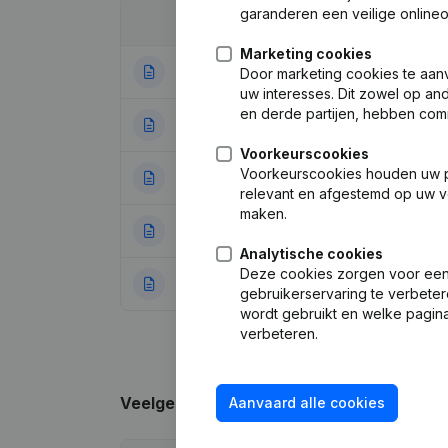
garanderen een veilige online
Datum
Publicatie
Marketing cookies
29-11-2023
Wijziging Juridi
Door marketing cookies te aan
uw interesses. Dit zowel op a
en derde partijen, hebben com
06-01-2020
Maatschappelijk
Voorkeurscookies
Voorkeurscookies houden uw per
15-01-2015
Kapitaal - Aande
relevant en afgestemd op uw v
maken.
07-05-2013
Benaming - Kapita
Analytische cookies
Deze cookies zorgen voor een 
01-03-2013
Maatschappelijk
gebruikerservaring te verbeter
wordt gebruikt en welke pagina
verbeteren.
Veelgestelde vragen
Aanvaard alle cookies