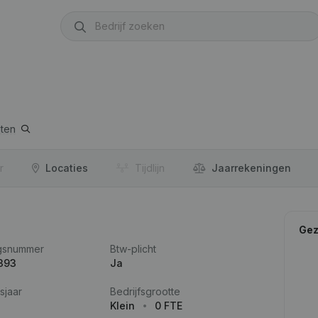
ten
r
Locaties
Tijdlijn
Jaar­rekeningen
Gez
gsnummer
Btw-plicht
393
Ja
sjaar
Bedrijfsgrootte
Klein
0 FTE