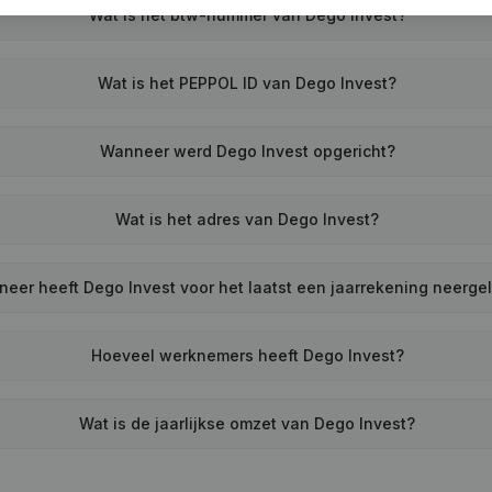
Wat is het btw-nummer van Dego Invest?
Wat is het PEPPOL ID van Dego Invest?
Wanneer werd Dego Invest opgericht?
Wat is het adres van Dego Invest?
eer heeft Dego Invest voor het laatst een jaarrekening neerge
Hoeveel werknemers heeft Dego Invest?
Wat is de jaarlijkse omzet van Dego Invest?