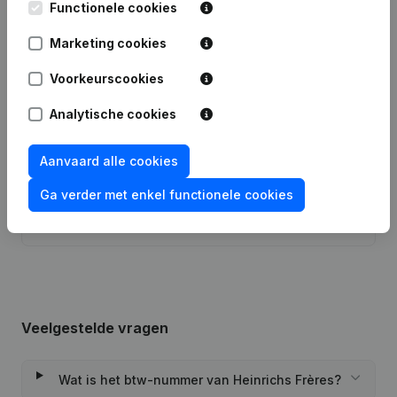
Functionele cookies
Datum
Publicatie
Marketing cookies
Statuten (Vertaling, Coördinatie,
Overige Wijzigingen, …) - Wijziging
Voorkeurscookies
21-12-2023
Juridische Vorm - Doel -
Ontslagnemingen, Benoemingen -
Algemene vergadering
(FR)
Analytische cookies
Maatschappelijke Zetel - Wijziging
30-12-2020
Aanvaard alle cookies
Juridische Vorm
(FR)
Ga verder met enkel functionele cookies
Augmentation Kapitaal - Euro
17-10-2006
Wijziging(en) Statuten
(FR)
Veelgestelde vragen
Wat is het btw-nummer van Heinrichs Frères?