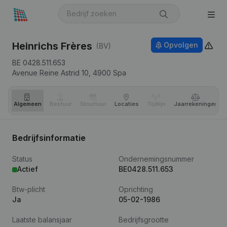
Heinrichs Frères
Opvolgen
(BV)
BE 0428.511.653
Avenue Reine Astrid 10,
4900
Spa
Algemeen
Bestuur
Structuur
Locaties
Tijdlijn
Jaar­rekeningen
Bedrijfsinformatie
Status
Ondernemingsnummer
Actief
BE0428.511.653
Btw-plicht
Oprichting
Ja
05-02-1986
Laatste balansjaar
Bedrijfsgrootte