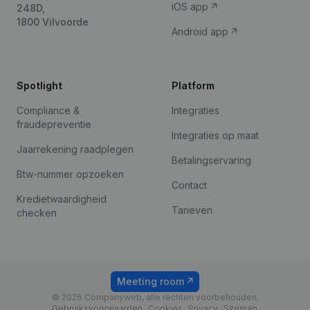
iOS app
248D,
1800 Vilvoorde
Android app
Spotlight
Platform
Compliance &
Integraties
fraudepreventie
Integraties op maat
Jaarrekening raadplegen
Betalingservaring
Btw-nummer opzoeken
Contact
Kredietwaardigheid
Tarieven
checken
Meeting room
© 2026 Companyweb, alle rechten voorbehouden.
Gebruiksvoorwaarden
Cookies
Privacy
Sitemap