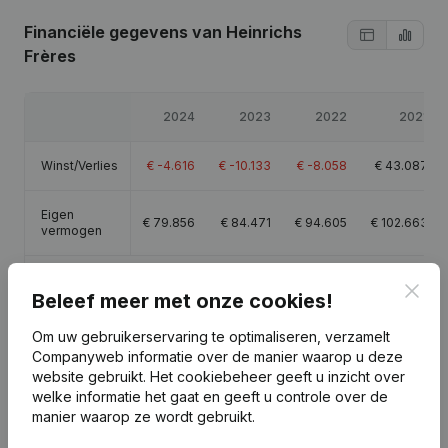
Financiële gegevens
van Heinrichs
Frères
2024
2023
2022
2021
Winst/Verlies
€
-4.616
€
-10.133
€
-8.058
€
43.087
Eigen
€
79.856
€
84.471
€
94.605
€
102.663
vermogen
Brutomarge
€
4.251
€
-1.731
€
204
€
60.520
Clos
Beleef meer met onze cookies!
Om uw gebruikerservaring te optimaliseren, verzamelt
Companyweb informatie over de manier waarop u deze
website gebruikt.
Het cookiebeheer
geeft u inzicht over
Publicaties
van Heinrichs Frères
welke informatie het gaat en geeft u controle over de
manier waarop ze wordt gebruikt.