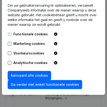
Om uw gebruikerservaring te optimaliseren, verzamelt
Companyweb informatie over de manier waarop u deze
Publicaties
van Apotheek Browaeys
website gebruikt.
Het cookiebeheer
geeft u inzicht over
welke informatie het gaat en geeft u controle over de
manier waarop ze wordt gebruikt.
Datum
Publicatie
Functionele cookies
07-05-2024
Ontslagnemingen - Benoemingen
Marketing cookies
Statuten (Vertaling, Coördinatie,
Voorkeurscookies
Overige Wijzigingen, …) - Wijziging
25-07-2023
Juridische Vorm - Benaming -
Analytische cookies
Ontslagnemingen - Benoemingen -
Algemene vergadering
Aanvaard alle cookies
07-12-2021
Ontslagnemingen - Benoemingen
Ga verder met enkel functionele cookies
Kapitaal - Aandelen - Statuten
18-01-2011
(Vertaling, Coördinatie, Overige
Wijzigingen, …)