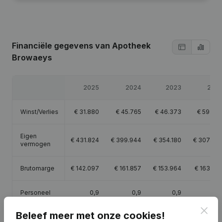
Financiële gegevens
van Apotheek
Browaeys
2025
2024
2023
202
Winst/Verlies
€
31.880
€
45.765
€
46.373
€
59.33
Eigen
€
431.824
€
399.944
€
354.180
€
307.80
vermogen
Brutomarge
€
142.097
€
161.857
€
153.964
€
163.75
Personeel
0,9
0,9
0,9
0,
Clos
Beleef meer met onze cookies!