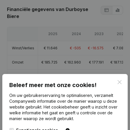
Financiële gegevens
van Durboyse
Biere
2025
2024
2023
2022
Winst/Verlies
€
11.646
€
-505
€
-16.575
€
7.086
Omzet
€
185.725
€
162.960
€
177.191
€
187.137
Eigen
€
42.198
€
30.552
€
31.057
€
47.632
vermogen
Clos
Beleef meer met onze cookies!
Om uw gebruikerservaring te optimaliseren, verzamelt
Brutomarge
€
20.042
€
8.479
€
2.088
€
17.358
Companyweb informatie over de manier waarop u deze
website gebruikt.
Het cookiebeheer
geeft u inzicht over
welke informatie het gaat en geeft u controle over de
manier waarop ze wordt gebruikt.
Publicaties
van Durboyse Biere