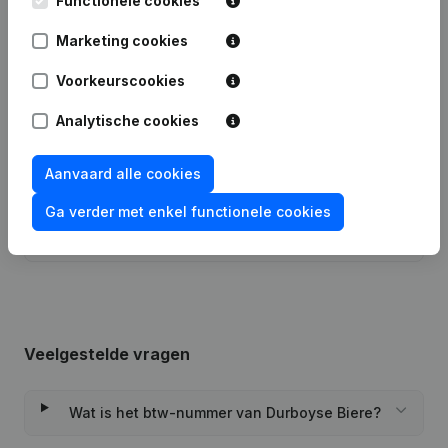
Functionele cookies
Marketing cookies
Datum
Publicatie
Voorkeurscookies
Statuten (Vertaling, Coördinatie,
Analytische cookies
Overige Wijzigingen, …) - Wijziging
20-10-2023
Juridische Vorm - Ontslagnemingen,
Benoemingen
(FR)
Aanvaard alle cookies
Maatschappelijke Zetel - Kapitaal,
Ga verder met enkel functionele cookies
01-09-2008
Aandelen - Ontslagnemingen,
Benoemingen
Veelgestelde vragen
Wat is het btw-nummer van Durboyse Biere?