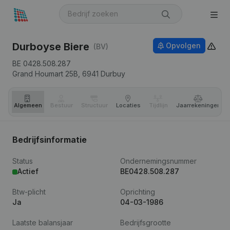
Durboyse Biere
Opvolgen
(BV)
BE 0428.508.287
Grand Houmart 25B,
6941
Durbuy
Algemeen
Bestuur
Structuur
Locaties
Tijdlijn
Jaar­rekeningen
Bedrijfsinformatie
Status
Ondernemingsnummer
Actief
BE0428.508.287
Btw-plicht
Oprichting
Ja
04-03-1986
Laatste balansjaar
Bedrijfsgrootte