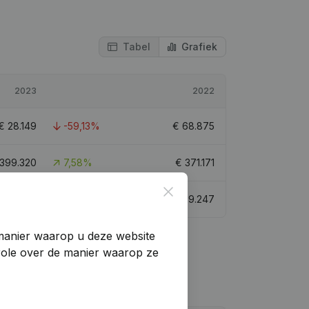
Tabel
Grafiek
2023
2022
€
28.149
-59,13%
€
68.875
399.320
7,58%
€
371.171
Close
€
53.292
-58,77%
€
129.247
manier waarop u deze website
trole over de manier waarop ze