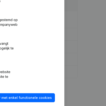
n
m - Doel - Ontslagnemingen -
fgestemd op
 Companyweb
tvangt
tie, Overige Wijzigingen, …)
gelijk te
website
ite te
 met enkel functionele cookies