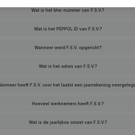
Wat is het btw-nummer van F.S.V.?
Wat is het PEPPOL ID van F.S.V.?
Wanneer werd F.S.V. opgericht?
Wat is het adres van F.S.V.?
anneer heeft F.S.V. voor het laatst een jaarrekening neergeleg
Hoeveel werknemers heeft F.S.V.?
Wat is de jaarlijkse omzet van F.S.V.?