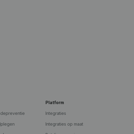
Platform
udepreventie
Integraties
dplegen
Integraties op maat