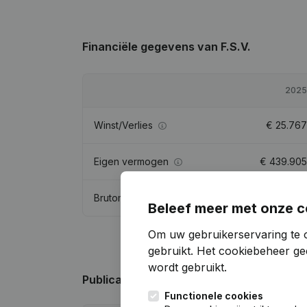
Financiële gegevens
van F.S.V.
2025
Winst/Verlies
€
25.767
Eigen vermogen
€
439.905
Brutomarge
€
62.550
Beleef meer met onze c
Om uw gebruikerservaring te 
gebruikt.
Het cookiebeheer
gee
wordt gebruikt.
Publicaties
van F.S.V.
Functionele cookies