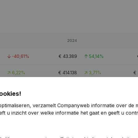
2024
-40,61%
€
43.389
54,14%
6,22%
€
414.138
3,71%
€
-26,07%
€
84.607
58,76%
ookies!
optimaliseren, verzamelt Companyweb informatie over de 
ft u inzicht over welke informatie het gaat en geeft u con