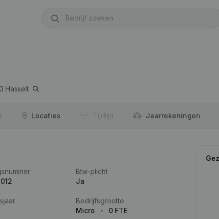
0
Hasselt
r
Locaties
Tijdlijn
Jaar­rekeningen
Gez
gsnummer
Btw-plicht
.012
Ja
sjaar
Bedrijfsgrootte
Micro
0 FTE