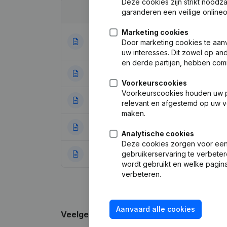
Deze cookies zijn strikt noodz
Datum
Publicatie
garanderen een veilige online
Marketing cookies
Statuten (Vertali
22-07-2022
Door marketing cookies te aan
Benoemingen
uw interesses. Dit zowel op a
en derde partijen, hebben com
11-10-2018
Ontslagnemingen
Voorkeurscookies
Voorkeurscookies houden uw per
01-10-2012
Kapitaal - Aande
relevant en afgestemd op uw v
maken.
09-04-2010
Maatschappelijke
Analytische cookies
Deze cookies zorgen voor een 
gebruikerservaring te verbeter
16-06-2009
Ontslagnemingen
wordt gebruikt en welke pagina
verbeteren.
Aanvaard alle cookies
Veelgestelde vragen