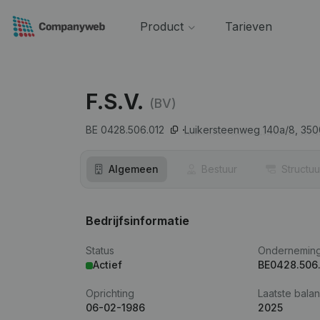
Product
Tarieven
F.S.V.
(BV)
BE 0428.506.012
Luikersteenweg 140a/8,
350
Algemeen
Bestuur
Structuu
Bedrijfsinformatie
Status
Ondernemin
Actief
BE0428.506
Oprichting
Laatste balan
06-02-1986
2025