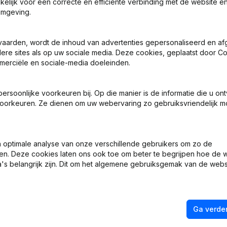
akelijk voor een correcte en efficiënte verbinding met de website e
omgeving.
ng, Coördinatie, Overige Wijzigingen, …) - Wijziging Juridische Vor
vaarden, wordt de inhoud van advertenties gepersonaliseerd en a
ndere sites als op uw sociale media. Deze cookies, geplaatst door
merciële en sociale-media doeleinden.
 - Benoemingen
soonlijke voorkeuren bij. Op die manier is de informatie die u on
len - Ontslagnemingen - Benoemingen - Statuten (Vertaling, Coördina
oorkeuren. Ze dienen om uw webervaring zo gebruiksvriendelijk mo
 Zetel
optimale analyse van onze verschillende gebruikers om zo de
en. Deze cookies laten ons ook toe om beter te begrijpen hoe de 
 - Benoemingen
's belangrijk zijn. Dit om het algemene gebruiksgemak van de webs
Ga verder