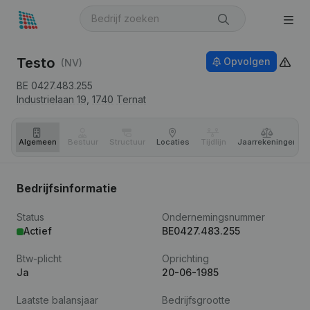
Testo
Opvolgen
(NV)
BE 0427.483.255
Industrielaan 19,
1740
Ternat
Algemeen
Bestuur
Structuur
Locaties
Tijdlijn
Jaar­rekeningen
Bedrijfsinformatie
Status
Ondernemingsnummer
Actief
BE0427.483.255
Btw-plicht
Oprichting
Ja
20-06-1985
Laatste balansjaar
Bedrijfsgrootte