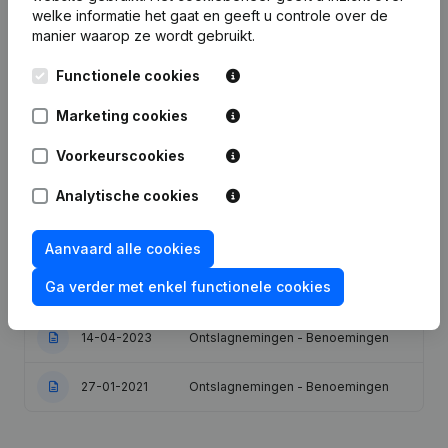
welke informatie het gaat en geeft u controle over de
manier waarop ze wordt gebruikt.
Publicaties
van Testo
Functionele cookies
Datum
Publicatie
Marketing cookies
Voorkeurscookies
Statuten (Vertaling, Coördinatie,
26-05-2026
Overige Wijzigingen, …) - Doel -
Ontslagnemingen - Benoemingen
Analytische cookies
11-07-2025
Ontslagnemingen - Benoemingen
Aanvaard alle cookies
Ga verder met enkel functionele cookies
03-06-2024
Ontslagnemingen - Benoemingen
14-04-2023
Ontslagnemingen - Benoemingen
27-01-2021
Ontslagnemingen - Benoemingen