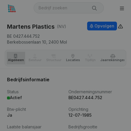
Martens Plastics
Opvolgen
(NV)
BE 0427.444.752
Berkebossenlaan 10,
2400
Mol
Algemeen
Bestuur
Structuur
Locaties
Tijdlijn
Jaar­rekeningen
Bedrijfsinformatie
Status
Ondernemingsnummer
Actief
BE0427.444.752
Btw-plicht
Oprichting
Ja
12-07-1985
Laatste balansjaar
Bedrijfsgrootte