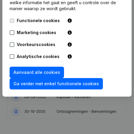
welke informatie het gaat en geeft u controle over de
manier waarop ze wordt gebruikt.
Publicaties
van Martens Plastics
Functionele cookies
Marketing cookies
Datum
Publicatie
Voorkeurscookies
30-09-2024
Ontslagnemingen - Benoemingen
Analytische cookies
27-03-2024
Wijziging(en) Statuten
Aanvaard alle cookies
31-08-2023
Ontslagnemingen - Benoemingen
Ga verder met enkel functionele cookies
09-08-2022
Kapitaal - Aandelen
30-10-2020
Ontslagnemingen - Benoemingen