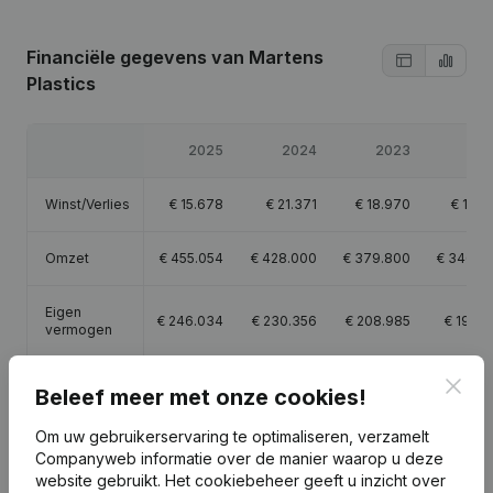
Financiële gegevens
van Martens
Plastics
2025
2024
2023
20
Winst/Verlies
€
15.678
€
21.371
€
18.970
€
17.3
Omzet
€
455.054
€
428.000
€
379.800
€
346.8
Eigen
€
246.034
€
230.356
€
208.985
€
190.0
vermogen
Clos
Brutomarge
€
401.493
€
369.346
€
330.427
€
311.5
Beleef meer met onze cookies!
Om uw gebruikerservaring te optimaliseren, verzamelt
Personeel
4
4
3,8
3
Companyweb informatie over de manier waarop u deze
website gebruikt.
Het cookiebeheer
geeft u inzicht over