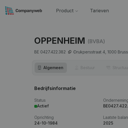
Product
Tarieven
OPPENHEIM
(BVBA)
BE 0427.422.382
Drukpersstraat 4,
1000
Bruss
Algemeen
Bestuur
Structuu
Bedrijfsinformatie
Status
Ondernemin
Actief
BE0427.422
Oprichting
Laatste balan
24-10-1984
2025