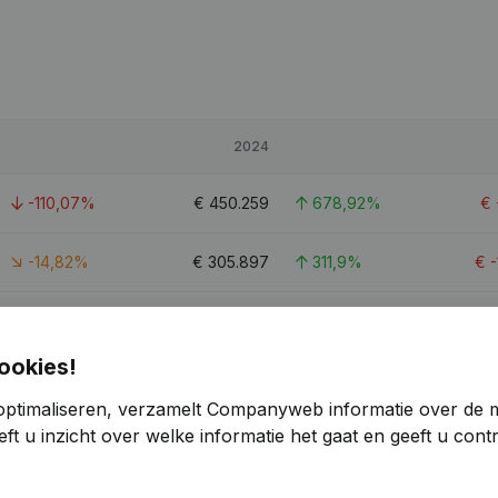
2024
-110,07%
€
450.259
678,92%
€
-14,82%
€
305.897
311,9%
€
-105,38%
€
669.564
> 1000%
ookies!
0,3
optimaliseren, verzamelt Companyweb informatie over de 
ft u inzicht over welke informatie het gaat en geeft u con