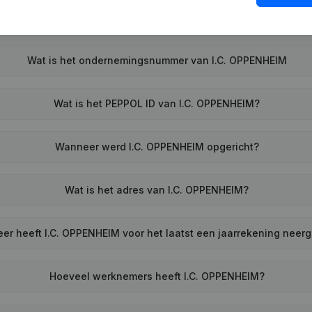
Wat is het ondernemingsnummer van I.C. OPPENHEIM
Wat is het PEPPOL ID van I.C. OPPENHEIM?
Wanneer werd I.C. OPPENHEIM opgericht?
Wat is het adres van I.C. OPPENHEIM?
er heeft I.C. OPPENHEIM voor het laatst een jaarrekening neer
Hoeveel werknemers heeft I.C. OPPENHEIM?