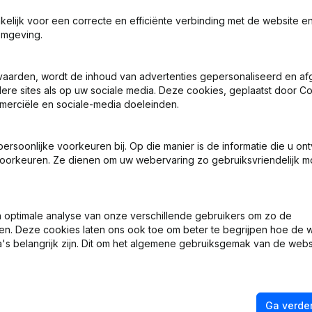
akelijk voor een correcte en efficiënte verbinding met de website e
omgeving.
vaarden, wordt de inhoud van advertenties gepersonaliseerd en a
en - Statuten (Vertaling, Coördinatie, Overige Wijzigingen, …)
ndere sites als op uw sociale media. Deze cookies, geplaatst door
merciële en sociale-media doeleinden.
en - Statuten (Vertaling, Coördinatie, Overige Wijzigingen, …)
soonlijke voorkeuren bij. Op die manier is de informatie die u on
oorkeuren. Ze dienen om uw webervaring zo gebruiksvriendelijk mo
ingen - Benoemingen - Boekjaar - Statuten (Vertaling, Coördinatie,
daat(en)
optimale analyse van onze verschillende gebruikers om zo de
en. Deze cookies laten ons ook toe om beter te begrijpen hoe de 
's belangrijk zijn. Dit om het algemene gebruiksgemak van de webs
) Benoeming(en) Kapitaalverhoging - Euro
Ga verder