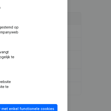
n
fgestemd op
 Companyweb
tvangt
gelijk te
 Overige Wijzigingen, …) - Wijziging
website
ite te
 met enkel functionele cookies