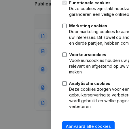
Functionele cookies
Publicaties
van OPPENHEIM
Deze cookies zijn strikt noodz
garanderen een veilige online
Datum
Publicatie
Marketing cookies
Door marketing cookies te aan
23-07-2014
Kapitaal - Aandel
uw interesses. Dit zowel op a
en derde partijen, hebben com
05-07-2013
Kapitaal - Aandel
Voorkeurscookies
Voorkeurscookies houden uw per
relevant en afgestemd op uw v
Doel - Ontslagnem
27-07-2009
maken.
Juridische Vorm
Analytische cookies
01-08-2007
Hernieuwing Man
Deze cookies zorgen voor een 
gebruikerservaring te verbeter
wordt gebruikt en welke pagina
25-09-2001
Ontslagneming(en
verbeteren.
Aanvaard alle cookies