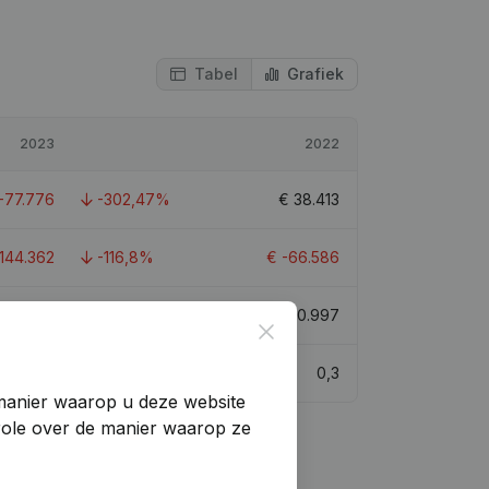
Tabel
Grafiek
2023
2022
-77.776
-302,47%
€
38.413
-144.362
-116,8%
€
-66.586
€
-41.135
-150,79%
€
80.997
Close
0,3
0,3
manier waarop u deze website
trole over de manier waarop ze