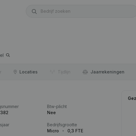
el
r
Locaties
Tijdlijn
Jaar­rekeningen
Gez
gsnummer
Btw-plicht
.382
Nee
sjaar
Bedrijfsgrootte
Micro
0,3 FTE