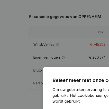
Financiële gegevens
van OPPENHEIM
2025
Winst/Verlies
€
-45.323
Eigen vermogen
€
260.574
Brutomarge
€
-36.031
Beleef meer met onze c
Personeel
0,3
Om uw gebruikerservaring te 
gebruikt.
Het cookiebeheer
gee
wordt gebruikt.