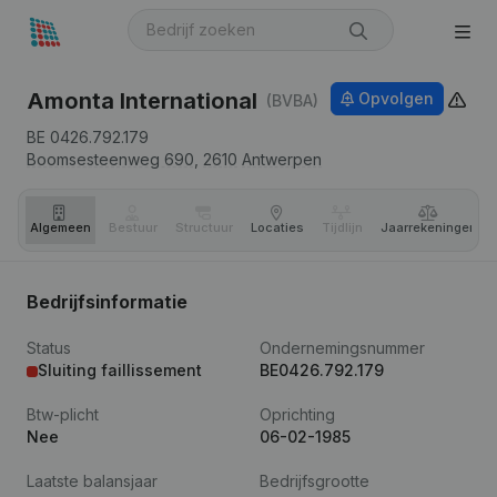
Amonta International
Opvolgen
(BVBA)
BE 0426.792.179
Boomsesteenweg 690,
2610
Antwerpen
Algemeen
Bestuur
Structuur
Locaties
Tijdlijn
Jaar­rekeningen
Bedrijfsinformatie
Status
Ondernemingsnummer
Sluiting faillissement
BE0426.792.179
Btw-plicht
Oprichting
Nee
06-02-1985
Laatste balansjaar
Bedrijfsgrootte