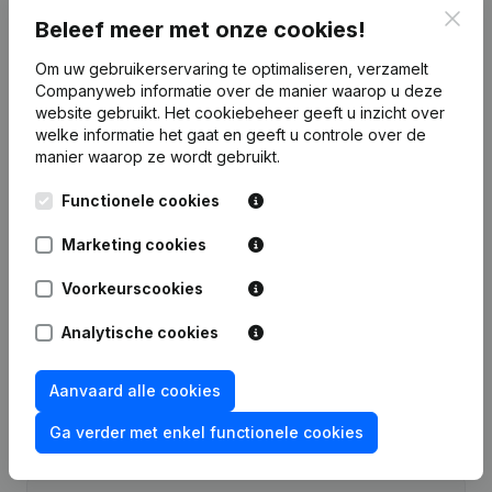
Clos
Beleef meer met onze cookies!
Financiële gegevens
van Amonta
International
Om uw gebruikerservaring te optimaliseren, verzamelt
Companyweb informatie over de manier waarop u deze
website gebruikt.
Het cookiebeheer
geeft u inzicht over
2016
2014
2013
2012
welke informatie het gaat en geeft u controle over de
manier waarop ze wordt gebruikt.
Winst/Verlies
€
20.731
€
48.127
€
-11.221
€
13.210
Functionele cookies
Eigen
Marketing cookies
€
61.977
€
48.184
€
15.057
€
26.278
vermogen
Voorkeurscookies
Brutomarge
€
34.568
€
64.693
€
-5.545
€
19.404
Analytische cookies
Aanvaard alle cookies
Ga verder met enkel functionele cookies
Publicaties
van Amonta International