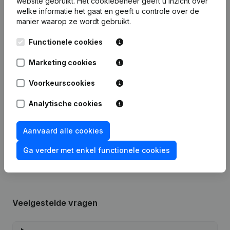
website gebruikt.
Het cookiebeheer
geeft u inzicht over
welke informatie het gaat en geeft u controle over de
Publicaties
van Houthandel Sackx - Coussement
manier waarop ze wordt gebruikt.
Functionele cookies
Datum
Publicatie
Marketing cookies
06-08-2010
Ontslagnemingen - Benoemingen
Voorkeurscookies
Wijzigingen Benaming en Statuten -
Analytische cookies
05-07-1996
Benoeming
Aanvaard alle cookies
Omvorming van Pba in Bvba -
31-08-1990
Wijziging Statuten
Ga verder met enkel functionele cookies
Veelgestelde vragen