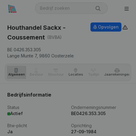
Houthandel Sackx -
Opvolgen
Coussement
(BVBA)
BE 0426.353.305
Lange Munte 7,
9860
Oosterzele
Algemeen
Bestuur
Structuur
Locaties
Tijdlijn
Jaar­rekeningen
Bedrijfsinformatie
Status
Ondernemingsnummer
Actief
BE0426.353.305
Btw-plicht
Oprichting
Ja
27-09-1984