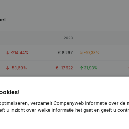
oet
2023
-214,44%
€
8.267
-10,33%
-53,69%
€
-17.622
31,93%
-39,48%
€
99.545
-30,06%
ookies!
1,6
optimaliseren, verzamelt Companyweb informatie over de 
ft u inzicht over welke informatie het gaat en geeft u con