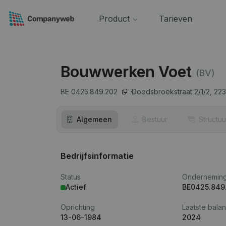
Product
Tarieven
Bouwwerken Voet
(BV)
BE 0425.849.202
Doodsbroekstraat 2/1/2,
223
Algemeen
Bestuur
Structuu
Bedrijfsinformatie
Status
Ondernemin
Actief
BE0425.849
Oprichting
Laatste balan
13-06-1984
2024