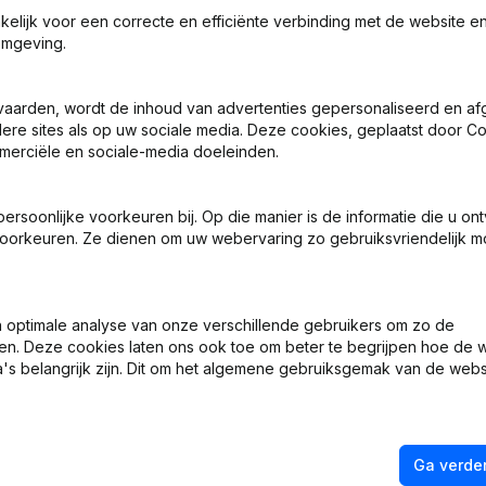
akelijk voor een correcte en efficiënte verbinding met de website e
omgeving.
vaarden, wordt de inhoud van advertenties gepersonaliseerd en a
ndere sites als op uw sociale media. Deze cookies, geplaatst door
sche Vorm - Ontslagnemingen - Benoemingen
merciële en sociale-media doeleinden.
 Zetel
soonlijke voorkeuren bij. Op die manier is de informatie die u on
oorkeuren. Ze dienen om uw webervaring zo gebruiksvriendelijk mo
 Zetel
tschappelijke Zetel
optimale analyse van onze verschillende gebruikers om zo de
en. Deze cookies laten ons ook toe om beter te begrijpen hoe de 
a in Bvba - Wijziging Statuten
's belangrijk zijn. Dit om het algemene gebruiksgemak van de webs
Ga verder