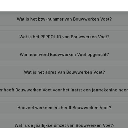
Wat is het btw-nummer van Bouwwerken Voet?
Wat is het PEPPOL ID van Bouwwerken Voet?
Wanneer werd Bouwwerken Voet opgericht?
Wat is het adres van Bouwwerken Voet?
 heeft Bouwwerken Voet voor het laatst een jaarrekening nee
Hoeveel werknemers heeft Bouwwerken Voet?
Wat is de jaarlijkse omzet van Bouwwerken Voet?