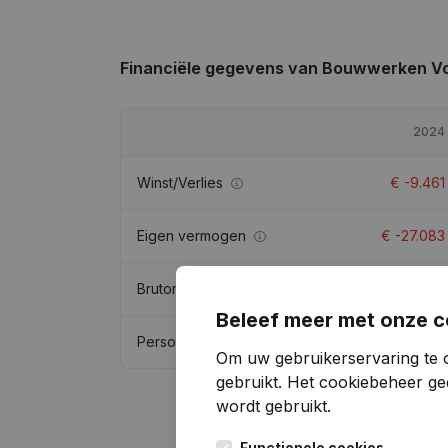
Financiële gegevens
van Bouwwerken V
2024
Winst/Verlies
€
-9.461
Eigen vermogen
€
-27.083
Brutomarge
€
60.249
Beleef meer met onze c
Personeel
1,6
Om uw gebruikerservaring te 
gebruikt.
Het cookiebeheer
gee
wordt gebruikt.
Functionele cookies