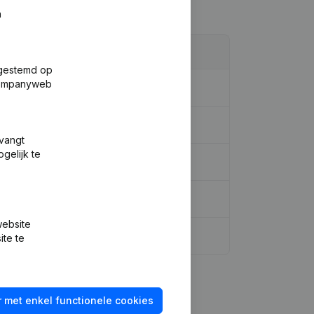
n
fgestemd op
 Companyweb
tvangt
gelijk te
website
ite te
 met enkel functionele cookies