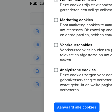
Publicaties
van Bouwwerken Voet
Deze cookies zijn strikt noodz
garanderen een veilige online
Datum
Publicatie
Marketing cookies
Door marketing cookies te aan
uw interesses. Dit zowel op a
21-11-2023
Wijziging Juridi
en derde partijen, hebben com
10-05-2021
Maatschappelijke
Voorkeurscookies
Voorkeurscookies houden uw per
relevant en afgestemd op uw v
23-10-2017
Maatschappelijke
maken.
Analytische cookies
27-02-1993
Verplaatsing Maa
Deze cookies zorgen voor een 
gebruikerservaring te verbeter
27-07-1990
Omvorming van Pb
wordt gebruikt en welke pagina
verbeteren.
Aanvaard alle cookies