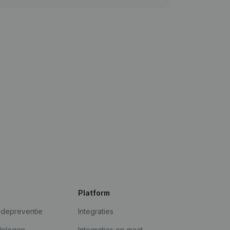
Platform
udepreventie
Integraties
dplegen
Integraties op maat