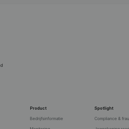
ad
Product
Spotlight
Bedrijfsinformatie
Compliance & fra
Monitoring
Jaarrekening raa