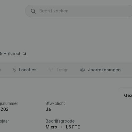
5
Hulshout
r
Locaties
Tijdlijn
Jaar­rekeningen
Gez
gsnummer
Btw-plicht
.202
Ja
sjaar
Bedrijfsgrootte
Micro
1,6 FTE