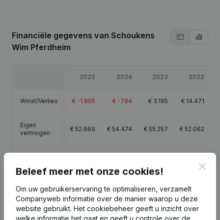
Financiële gegevens
van Schoukens
Wim Pferdheim
2025
2024
2023
2022
Winst/Verlies
€
-1.805
€
-784
€
3.195
€
14.471
Eigen
€
52.669
€
54.474
€
55.257
€
52.062
vermogen
Brutomarge
€
883
€
3.231
€
18.529
€
31.511
Clos
Beleef meer met onze cookies!
Om uw gebruikerservaring te optimaliseren, verzamelt
Companyweb informatie over de manier waarop u deze
website gebruikt.
Het cookiebeheer
geeft u inzicht over
Publicaties
van Schoukens Wim Pferdheim
welke informatie het gaat en geeft u controle over de