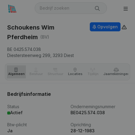
Schoukens Wim
Opvolgen
Pferdheim
(BV)
BE 0425.574.038
Diestersteenweg 299,
3293
Diest
Algemeen
Bestuur
Structuur
Locaties
Tijdlijn
Jaar­rekeningen
Bedrijfsinformatie
Status
Ondernemingsnummer
Actief
BE0425.574.038
Btw-plicht
Oprichting
Ja
28-12-1983