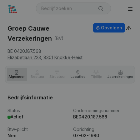
Groep Cauwe
Opvolgen
Verzekeringen
(BV)
BE 0420.187.568
Elizabetlaan 223,
8301
Knokke-Heist
Algemeen
Bestuur
Structuur
Locaties
Tijdlijn
Jaar­rekeningen
Bedrijfsinformatie
Status
Ondernemingsnummer
Actief
BE0420.187.568
Btw-plicht
Oprichting
Nee
07-02-1980