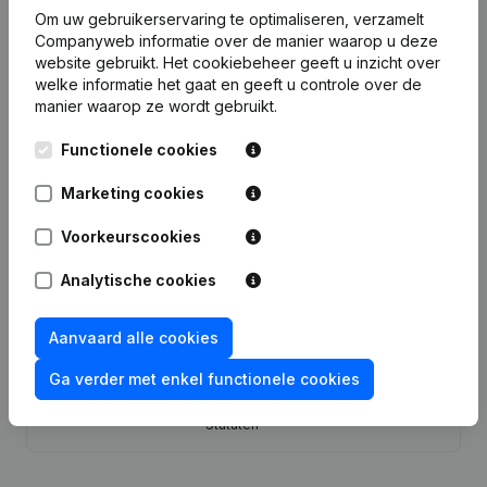
Om uw gebruikerservaring te optimaliseren, verzamelt
Publicaties
van Groep Cauwe Verzekeringen
Companyweb informatie over de manier waarop u deze
website gebruikt.
Het cookiebeheer
geeft u inzicht over
welke informatie het gaat en geeft u controle over de
manier waarop ze wordt gebruikt.
Datum
Publicatie
Functionele cookies
Statuten (Vertaling, Coördinatie,
18-09-2024
Overige Wijzigingen, …) - Boekjaar
Marketing cookies
Wijziging Juridische Vorm -
Voorkeurscookies
23-11-2023
Ontslagnemingen - Benoemingen -
Algemene vergadering - Boekjaar
Analytische cookies
Onbezoldigd(e) Mandaat(en)
18-09-2001
Aanvaard alle cookies
Benoeming(en)
Ga verder met enkel functionele cookies
Omvorming van Pba in Bvba -
12-01-1990
Kapitaalverhoging - Wijzigingen
Statuten