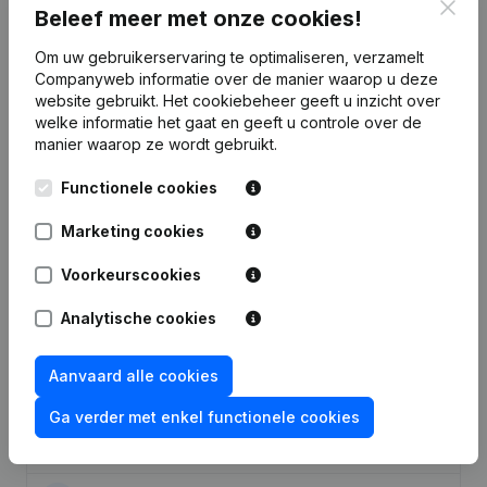
Clos
Beleef meer met onze cookies!
Om uw gebruikerservaring te optimaliseren, verzamelt
Publicaties
van Garage En Opslagplaats Cattoor
Companyweb informatie over de manier waarop u deze
website gebruikt.
Het cookiebeheer
geeft u inzicht over
welke informatie het gaat en geeft u controle over de
Datum
Publicatie
manier waarop ze wordt gebruikt.
Wijziging Juridische Vorm -
Functionele cookies
01-08-2023
Ontslagnemingen - Benoemingen
Marketing cookies
06-10-2017
Ontslagnemingen - Benoemingen
Voorkeurscookies
Wijziging Benaming
Analytische cookies
10-02-2004
Kapitaalverhoging(en) Omwerking
Statuten Conversie in Euro
Aanvaard alle cookies
Verplaatsing Maatschappelijke Zetel
van Knokke-Heist naar Brugge -
Ga verder met enkel functionele cookies
15-10-1994
Wijzigingen Benaming, Doel en
Statuten