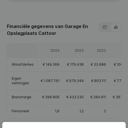
Financiële gegevens
van Garage En
Opslagplaats Cattoor
2024
2023
2022
202
Winst/Verlies
€
149.369
€
179.438
€
33.986
€
100.41
Eigen
€
1.087.761
€
979.349
€
803.111
€
771.52
vermogen
Brutomarge
€
396.805
€
433.230
€
284.911
€
367.54
Personeel
1,9
1,2
2