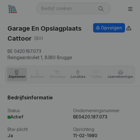
Garage En Opslagplaats
Opvolgen
Cattoor
(BV)
BE 0420.187.073
Reingaardsvliet 1,
8380
Brugge
Algemeen
Bestuur
Structuur
Locaties
Tijdlijn
Jaar­rekeningen
Bedrijfsinformatie
Status
Ondernemingsnummer
Actief
BE0420.187.073
Btw-plicht
Oprichting
Ja
11-02-1980