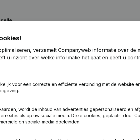
selle
ookies!
optimaliseren, verzamelt Companyweb informatie over de 
n, Benoemingen
(FR)
ft u inzicht over welke informatie het gaat en geeft u con
n, Benoemingen
(FR)
akelijk voor een correcte en efficiënte verbinding met de website e
n, Benoemingen
(FR)
omgeving.
ering - Boekjaar
(FR)
vaarden, wordt de inhoud van advertenties gepersonaliseerd en a
ndere sites als op uw sociale media. Deze cookies, geplaatst door
n, Benoemingen
(FR)
merciële en sociale-media doeleinden.