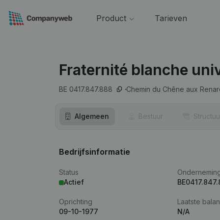
Product
Tarieven
Fraternité blanche uni
BE 0417.847.888
Chemin du Chêne aux Renar
Algemeen
Bestuur
Structuu
Bedrijfsinformatie
Status
Ondernemin
Actief
BE0417.847.
Oprichting
Laatste balan
09-10-1977
N/A