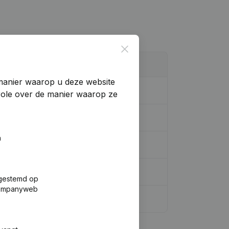
Close
manier waarop u deze website
trole over de manier waarop ze
n
fgestemd op
 Companyweb