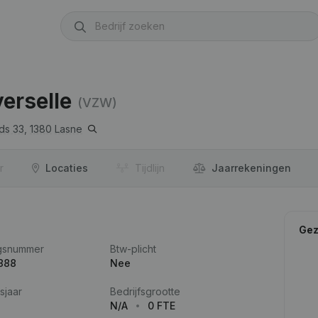
verselle
(VZW)
ds 33,
1380
Lasne
r
Locaties
Tijdlijn
Jaar­rekeningen
Gez
gsnummer
Btw-plicht
888
Nee
sjaar
Bedrijfsgrootte
N/A
0 FTE