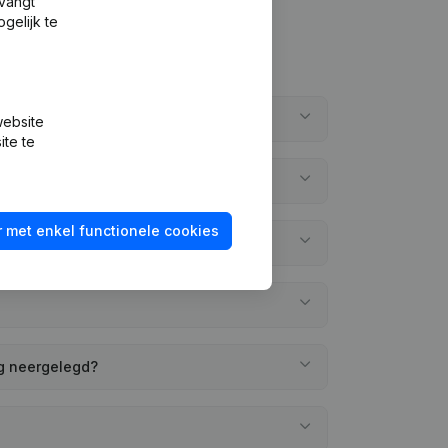
tvangt
gelijk te
lle
website
ite te
 met enkel functionele cookies
ng neergelegd?