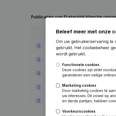
Publicaties
van Fraternité blanche univer
Beleef meer met onze c
Datum
Publicatie
Om uw gebruikerservaring te 
21-10-2024
Ontslagneminge
gebruikt.
Het cookiebeheer
gee
wordt gebruikt.
23-12-2021
Ontslagneminge
Functionele cookies
Deze cookies zijn strikt noodz
16-06-2020
Ontslagneminge
garanderen een veilige online
Marketing cookies
25-06-2019
Algemene vergad
Door marketing cookies te aan
uw interesses. Dit zowel op a
25-06-2018
Ontslagneminge
en derde partijen, hebben com
Voorkeurscookies