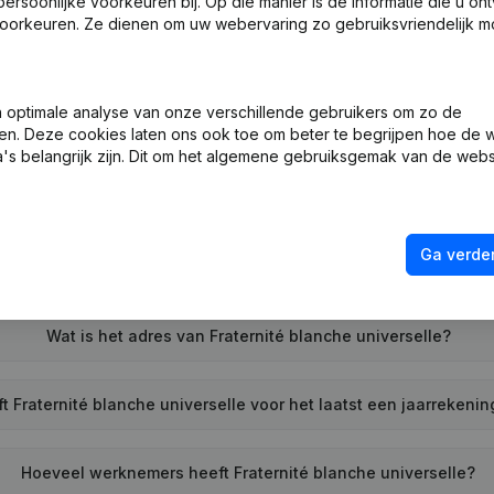
soonlijke voorkeuren bij. Op die manier is de informatie die u on
oorkeuren. Ze dienen om uw webervaring zo gebruiksvriendelijk mo
optimale analyse van onze verschillende gebruikers om zo de
at is het ondernemingsnummer van Fraternité blanche universe
en. Deze cookies laten ons ook toe om beter te begrijpen hoe de 
's belangrijk zijn. Dit om het algemene gebruiksgemak van de webs
Wat is het PEPPOL ID van Fraternité blanche universelle?
Ga verder
Wanneer werd Fraternité blanche universelle opgericht?
Wat is het adres van Fraternité blanche universelle?
 Fraternité blanche universelle voor het laatst een jaarrekeni
Hoeveel werknemers heeft Fraternité blanche universelle?