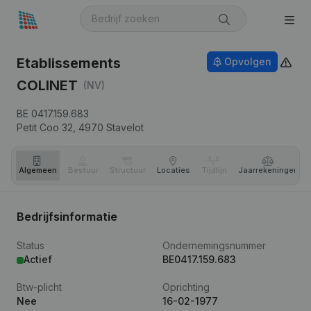
Etablissements
Opvolgen
COLINET
(NV)
BE 0417.159.683
Petit Coo 32,
4970
Stavelot
Algemeen
Bestuur
Structuur
Locaties
Tijdlijn
Jaar­rekeningen
Bedrijfsinformatie
Status
Ondernemingsnummer
Actief
BE0417.159.683
Btw-plicht
Oprichting
Nee
16-02-1977