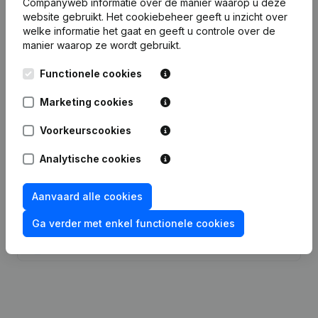
Companyweb informatie over de manier waarop u deze
website gebruikt.
Het cookiebeheer
geeft u inzicht over
welke informatie het gaat en geeft u controle over de
Datum
Publicatie
manier waarop ze wordt gebruikt.
Statuten (Vertaling, Coördinatie,
Functionele cookies
26-10-2023
Overige Wijzigingen, …)
(FR)
Marketing cookies
18-03-2022
Ontslagnemingen, Benoemingen
(FR)
Voorkeurscookies
18-10-2017
Ontslagnemingen, Benoemingen
(FR)
Analytische cookies
Kapitaal, Aandelen - Statuten
Aanvaard alle cookies
25-11-2013
(Vertaling, Coördinatie, Overige
Wijzigingen, …)
(FR)
Ga verder met enkel functionele cookies
06-02-2013
Ontslagnemingen, Benoemingen
(FR)